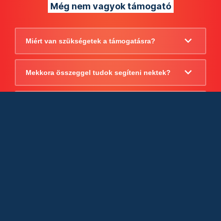
Még nem vagyok támogató
Miért van szükségetek a támogatásra?
Mekkora összeggel tudok segíteni nektek?
Beszámoltok arról, hogy mire költitek a
támogatást?
Milyen jogi szabályok vonatkoznak
egyébként a támogatásra?
Tudtok számlát adni a támogatásról?
Cégként is utalhatok nektek?