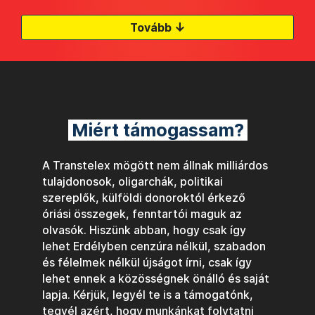
↓
Tovább
Miért támogassam?
A Transtelex mögött nem állnak milliárdos
tulajdonosok, oligarchák, politikai
szereplők, külföldi donoroktól érkező
óriási összegek, fenntartói maguk az
olvasók. Hiszünk abban, hogy csak így
lehet Erdélyben cenzúra nélkül, szabadon
és félelmek nélkül újságot írni, csak így
lehet ennek a közösségnek önálló és saját
lapja. Kérjük, legyél te is a támogatónk,
tegyél azért, hogy munkánkat folytatni