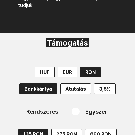
tudjuk.
Támogatás
HUF
EUR
RON
Bankkártya
Átutalás
3,5%
Rendszeres
Egyszeri
135 RON
275 RON
690 RON