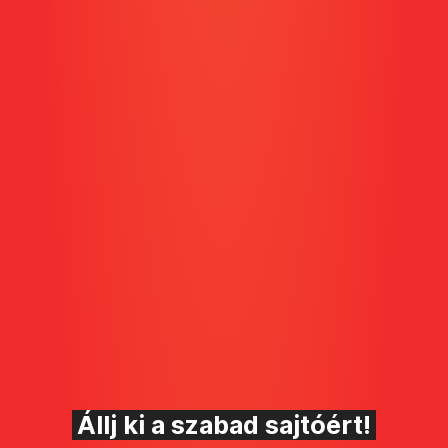
Állj ki a szabad sajtóért!