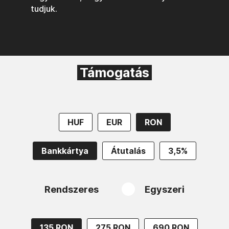
tudjuk.
Támogatás
HUF
EUR
RON
Bankkártya
Átutalás
3,5%
Rendszeres
Egyszeri
135 RON
275 RON
690 RON