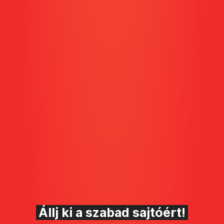
Állj ki a szabad sajtóért!