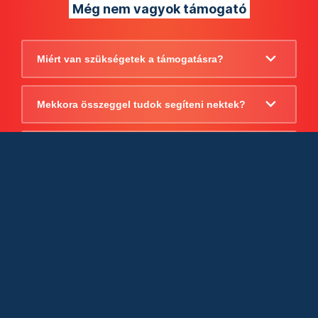
Még nem vagyok támogató
Miért van szükségetek a támogatásra?
Mekkora összeggel tudok segíteni nektek?
Beszámoltok arról, hogy mire költitek a
támogatást?
Milyen jogi szabályok vonatkoznak
egyébként a támogatásra?
Tudtok számlát adni a támogatásról?
Cégként is utalhatok nektek?