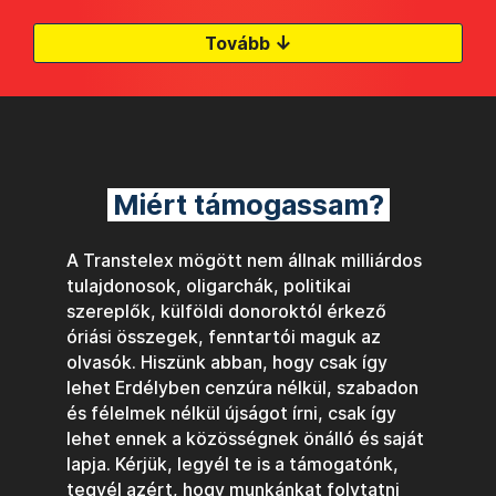
↓
Tovább
Miért támogassam?
A Transtelex mögött nem állnak milliárdos
tulajdonosok, oligarchák, politikai
szereplők, külföldi donoroktól érkező
óriási összegek, fenntartói maguk az
olvasók. Hiszünk abban, hogy csak így
lehet Erdélyben cenzúra nélkül, szabadon
és félelmek nélkül újságot írni, csak így
lehet ennek a közösségnek önálló és saját
lapja. Kérjük, legyél te is a támogatónk,
tegyél azért, hogy munkánkat folytatni