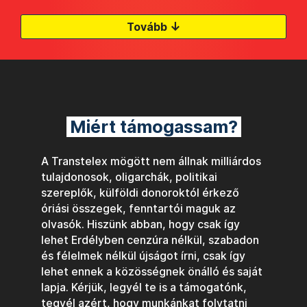
↓
Tovább
Miért támogassam?
A Transtelex mögött nem állnak milliárdos
tulajdonosok, oligarchák, politikai
szereplők, külföldi donoroktól érkező
óriási összegek, fenntartói maguk az
olvasók. Hiszünk abban, hogy csak így
lehet Erdélyben cenzúra nélkül, szabadon
és félelmek nélkül újságot írni, csak így
lehet ennek a közösségnek önálló és saját
lapja. Kérjük, legyél te is a támogatónk,
tegyél azért, hogy munkánkat folytatni