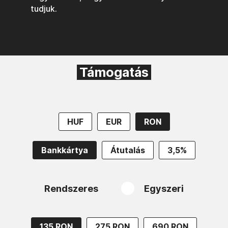
tudjuk.
Támogatás
HUF
EUR
RON
Bankkártya
Átutalás
3,5%
Rendszeres
Egyszeri
135 RON
275 RON
690 RON