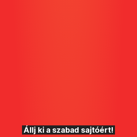
Állj ki a szabad sajtóért!