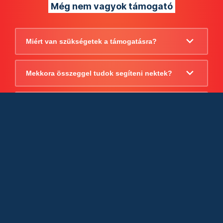
Még nem vagyok támogató
Miért van szükségetek a támogatásra?
Mekkora összeggel tudok segíteni nektek?
Beszámoltok arról, hogy mire költitek a
támogatást?
Milyen jogi szabályok vonatkoznak
egyébként a támogatásra?
Tudtok számlát adni a támogatásról?
Cégként is utalhatok nektek?