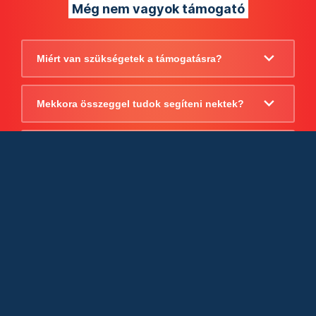
Még nem vagyok támogató
Miért van szükségetek a támogatásra?
Mekkora összeggel tudok segíteni nektek?
Beszámoltok arról, hogy mire költitek a
támogatást?
Milyen jogi szabályok vonatkoznak
egyébként a támogatásra?
Tudtok számlát adni a támogatásról?
Cégként is utalhatok nektek?