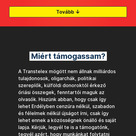
↓
Tovább
Miért támogassam?
A Transtelex mögött nem állnak milliárdos
tulajdonosok, oligarchák, politikai
szereplők, külföldi donoroktól érkező
óriási összegek, fenntartói maguk az
olvasók. Hiszünk abban, hogy csak így
lehet Erdélyben cenzúra nélkül, szabadon
és félelmek nélkül újságot írni, csak így
lehet ennek a közösségnek önálló és saját
lapja. Kérjük, legyél te is a támogatónk,
tegyél azért, hogy munkánkat folytatni