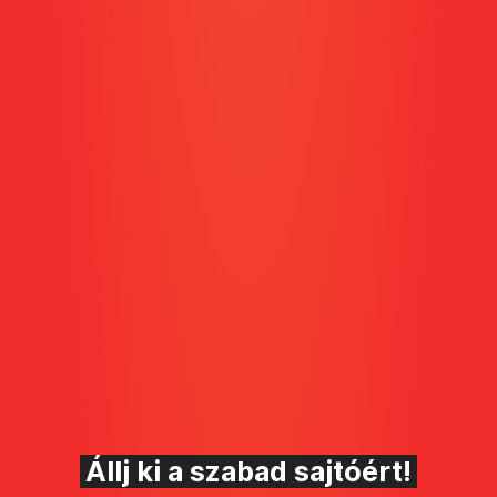
Állj ki a szabad sajtóért!