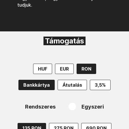
tudjuk.
Támogatás
HUF
EUR
RON
Bankkártya
Átutalás
3,5%
Rendszeres
Egyszeri
135 RON
275 RON
690 RON