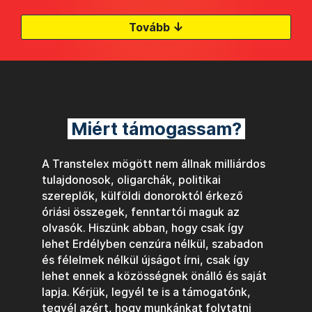
↓
Tovább
Miért támogassam?
A Transtelex mögött nem állnak milliárdos
tulajdonosok, oligarchák, politikai
szereplők, külföldi donoroktól érkező
óriási összegek, fenntartói maguk az
olvasók. Hiszünk abban, hogy csak így
lehet Erdélyben cenzúra nélkül, szabadon
és félelmek nélkül újságot írni, csak így
lehet ennek a közösségnek önálló és saját
lapja. Kérjük, legyél te is a támogatónk,
tegyél azért, hogy munkánkat folytatni