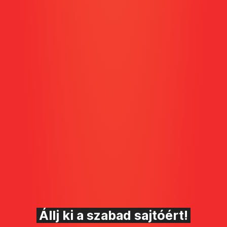
Állj ki a szabad sajtóért!