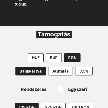
tudjuk.
Támogatás
HUF
EUR
RON
Bankkártya
Átutalás
3,5%
Rendszeres
Egyszeri
135 RON
275 RON
690 RON