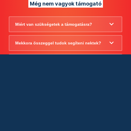
Még nem vagyok támogató
Miért van szükségetek a támogatásra?
Mekkora összeggel tudok segíteni nektek?
Beszámoltok arról, hogy mire költitek a
támogatást?
Milyen jogi szabályok vonatkoznak
egyébként a támogatásra?
Tudtok számlát adni a támogatásról?
Cégként is utalhatok nektek?