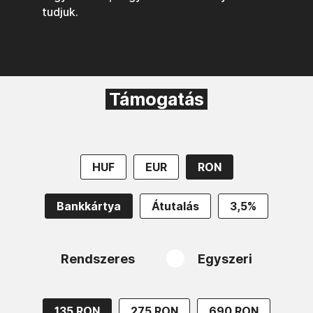
tudjuk.
Támogatás
HUF
EUR
RON
Bankkártya
Átutalás
3,5%
Rendszeres
Egyszeri
135 RON
275 RON
690 RON