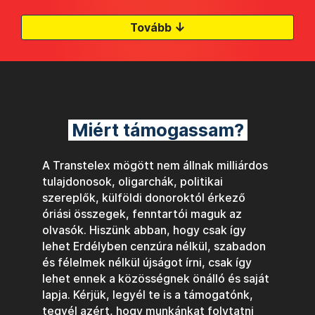
↓
Tovább
Miért támogassam?
A Transtelex mögött nem állnak milliárdos
tulajdonosok, oligarchák, politikai
szereplők, külföldi donoroktól érkező
óriási összegek, fenntartói maguk az
olvasók. Hiszünk abban, hogy csak így
lehet Erdélyben cenzúra nélkül, szabadon
és félelmek nélkül újságot írni, csak így
lehet ennek a közösségnek önálló és saját
lapja. Kérjük, legyél te is a támogatónk,
tegyél azért, hogy munkánkat folytatni