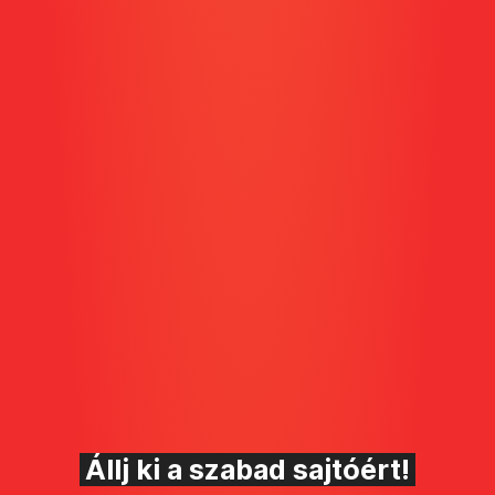
Állj ki a szabad sajtóért!