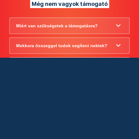
Még nem vagyok támogató
Miért van szükségetek a támogatásra?
Mekkora összeggel tudok segíteni nektek?
Beszámoltok arról, hogy mire költitek a
támogatást?
Milyen jogi szabályok vonatkoznak
egyébként a támogatásra?
Tudtok számlát adni a támogatásról?
Cégként is utalhatok nektek?