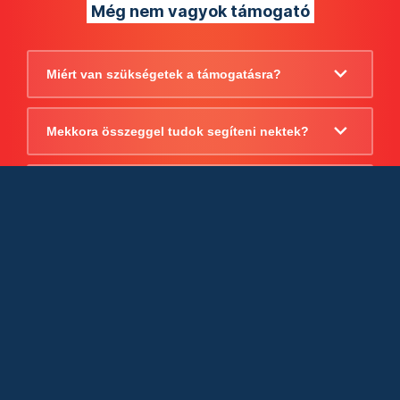
Még nem vagyok támogató
Miért van szükségetek a támogatásra?
Mekkora összeggel tudok segíteni nektek?
Beszámoltok arról, hogy mire költitek a
támogatást?
Milyen jogi szabályok vonatkoznak
egyébként a támogatásra?
Tudtok számlát adni a támogatásról?
Cégként is utalhatok nektek?