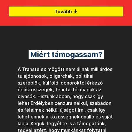
↓
Tovább
Miért támogassam?
A Transtelex mögött nem állnak milliárdos
tulajdonosok, oligarchák, politikai
szereplők, külföldi donoroktól érkező
óriási összegek, fenntartói maguk az
olvasók. Hiszünk abban, hogy csak így
lehet Erdélyben cenzúra nélkül, szabadon
és félelmek nélkül újságot írni, csak így
lehet ennek a közösségnek önálló és saját
lapja. Kérjük, legyél te is a támogatónk,
tegyél azért, hogy munkánkat folytatni