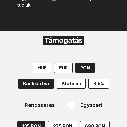
tudjuk.
Támogatás
HUF
EUR
RON
Bankkártya
Átutalás
3,5%
Rendszeres
Egyszeri
135 RON
275 RON
690 RON