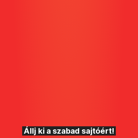
Állj ki a szabad sajtóért!