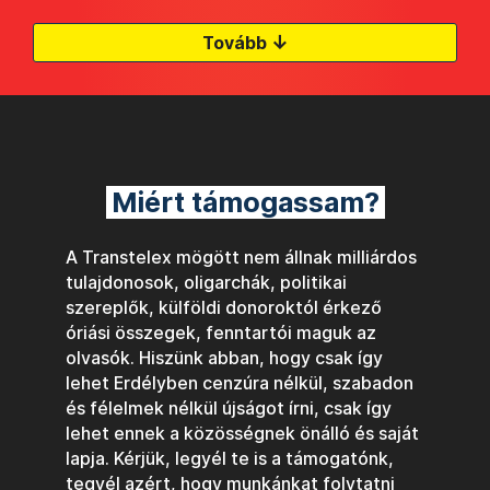
↓
Tovább
Miért támogassam?
A Transtelex mögött nem állnak milliárdos
tulajdonosok, oligarchák, politikai
szereplők, külföldi donoroktól érkező
óriási összegek, fenntartói maguk az
olvasók. Hiszünk abban, hogy csak így
lehet Erdélyben cenzúra nélkül, szabadon
és félelmek nélkül újságot írni, csak így
lehet ennek a közösségnek önálló és saját
lapja. Kérjük, legyél te is a támogatónk,
tegyél azért, hogy munkánkat folytatni