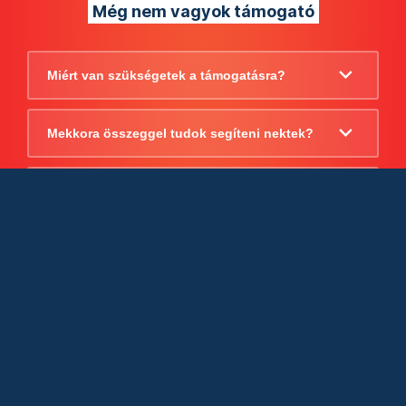
Még nem vagyok támogató
Miért van szükségetek a támogatásra?
Mekkora összeggel tudok segíteni nektek?
Beszámoltok arról, hogy mire költitek a
támogatást?
Milyen jogi szabályok vonatkoznak
egyébként a támogatásra?
Tudtok számlát adni a támogatásról?
Cégként is utalhatok nektek?