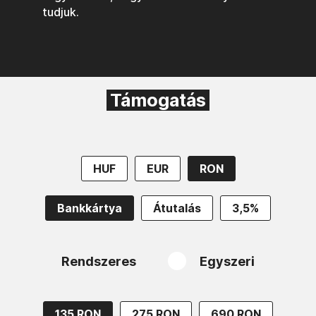
tudjuk.
Támogatás
HUF
EUR
RON
Bankkártya
Átutalás
3,5%
Rendszeres
Egyszeri
135 RON
275 RON
690 RON