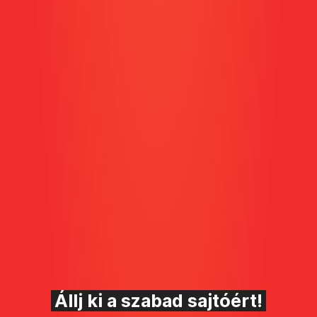
Állj ki a szabad sajtóért!