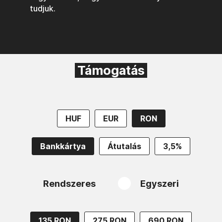
tudjuk.
Támogatás
HUF
EUR
RON
Bankkártya
Átutalás
3,5%
Rendszeres
Egyszeri
135 RON
275 RON
690 RON