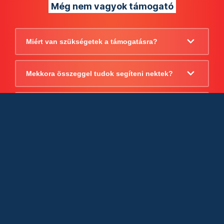
Még nem vagyok támogató
Miért van szükségetek a támogatásra?
Mekkora összeggel tudok segíteni nektek?
Beszámoltok arról, hogy mire költitek a
támogatást?
Milyen jogi szabályok vonatkoznak
egyébként a támogatásra?
Tudtok számlát adni a támogatásról?
Cégként is utalhatok nektek?