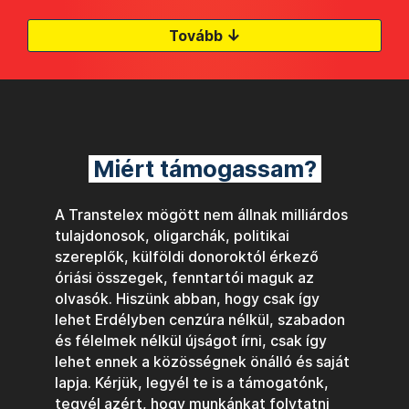
↓
Tovább
Miért támogassam?
A Transtelex mögött nem állnak milliárdos
tulajdonosok, oligarchák, politikai
szereplők, külföldi donoroktól érkező
óriási összegek, fenntartói maguk az
olvasók. Hiszünk abban, hogy csak így
lehet Erdélyben cenzúra nélkül, szabadon
és félelmek nélkül újságot írni, csak így
lehet ennek a közösségnek önálló és saját
lapja. Kérjük, legyél te is a támogatónk,
tegyél azért, hogy munkánkat folytatni