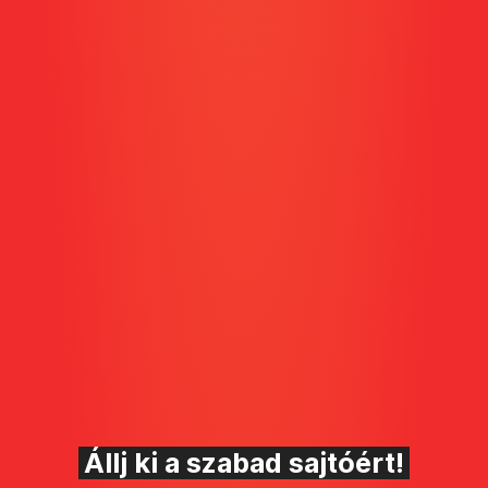
Állj ki a szabad sajtóért!