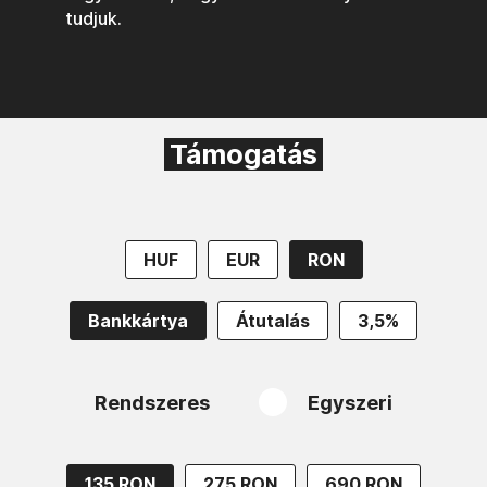
tudjuk.
Támogatás
HUF
EUR
RON
Bankkártya
Átutalás
3,5%
Rendszeres
Egyszeri
135 RON
275 RON
690 RON