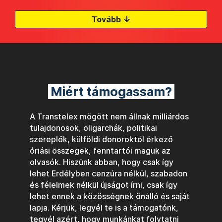
↓
Tovább
Miért támogassam?
A Transtelex mögött nem állnak milliárdos
tulajdonosok, oligarchák, politikai
szereplők, külföldi donoroktól érkező
óriási összegek, fenntartói maguk az
olvasók. Hiszünk abban, hogy csak így
lehet Erdélyben cenzúra nélkül, szabadon
és félelmek nélkül újságot írni, csak így
lehet ennek a közösségnek önálló és saját
lapja. Kérjük, legyél te is a támogatónk,
tegyél azért, hogy munkánkat folytatni