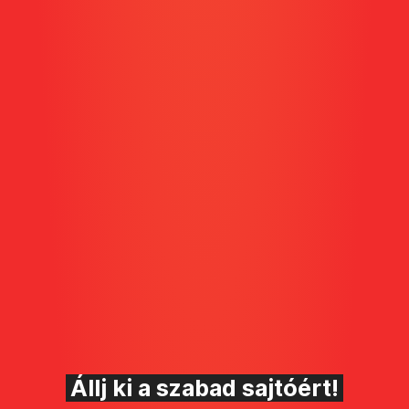
Állj ki a szabad sajtóért!