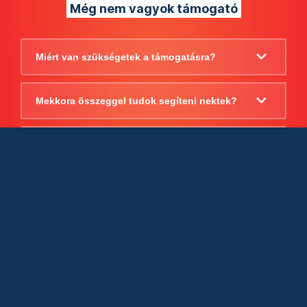
Még nem vagyok támogató
Miért van szükségetek a támogatásra?
Mekkora összeggel tudok segíteni nektek?
Beszámoltok arról, hogy mire költitek a
támogatást?
Milyen jogi szabályok vonatkoznak
egyébként a támogatásra?
Tudtok számlát adni a támogatásról?
Cégként is utalhatok nektek?