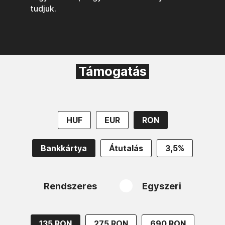
tudjuk.
Támogatás
HUF
EUR
RON
Bankkártya
Átutalás
3,5%
Rendszeres
Egyszeri
135 RON
275 RON
690 RON