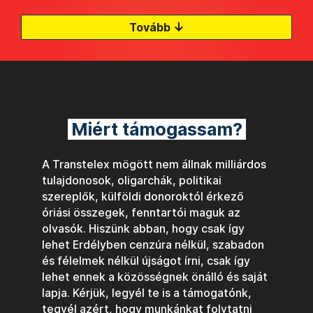
↓
Tovább
Miért támogassam?
A Transtelex mögött nem állnak milliárdos
tulajdonosok, oligarchák, politikai
szereplők, külföldi donoroktól érkező
óriási összegek, fenntartói maguk az
olvasók. Hiszünk abban, hogy csak így
lehet Erdélyben cenzúra nélkül, szabadon
és félelmek nélkül újságot írni, csak így
lehet ennek a közösségnek önálló és saját
lapja. Kérjük, legyél te is a támogatónk,
tegyél azért, hogy munkánkat folytatni