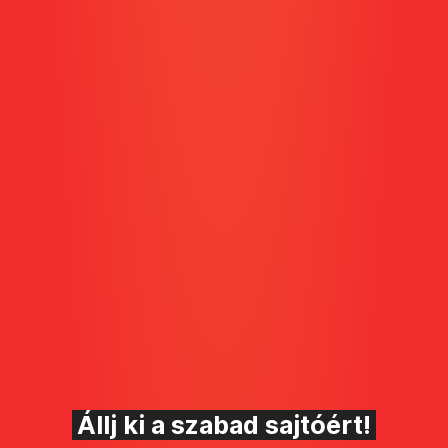
Állj ki a szabad sajtóért!