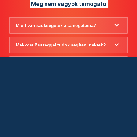
Még nem vagyok támogató
Miért van szükségetek a támogatásra?
Mekkora összeggel tudok segíteni nektek?
Beszámoltok arról, hogy mire költitek a
támogatást?
Milyen jogi szabályok vonatkoznak
egyébként a támogatásra?
Tudtok számlát adni a támogatásról?
Cégként is utalhatok nektek?