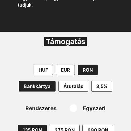
tudjuk.
Támogatás
HUF
EUR
RON
Bankkártya
Átutalás
3,5%
Rendszeres
Egyszeri
135 RON
275 RON
690 RON