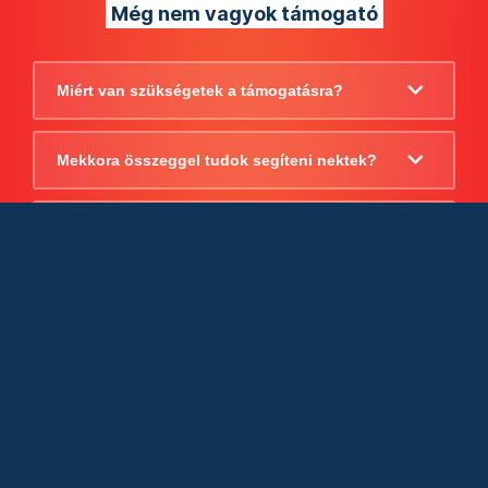
Még nem vagyok támogató
Miért van szükségetek a támogatásra?
Mekkora összeggel tudok segíteni nektek?
Beszámoltok arról, hogy mire költitek a
támogatást?
Milyen jogi szabályok vonatkoznak
egyébként a támogatásra?
Tudtok számlát adni a támogatásról?
Cégként is utalhatok nektek?