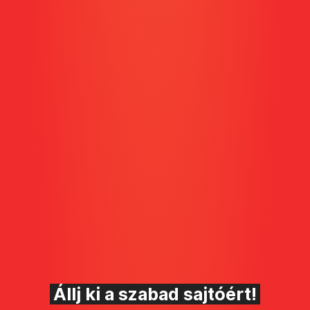
Állj ki a szabad sajtóért!