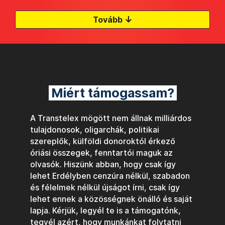
↓
Tovább
Miért támogassam?
A Transtelex mögött nem állnak milliárdos
tulajdonosok, oligarchák, politikai
szereplők, külföldi donoroktól érkező
óriási összegek, fenntartói maguk az
olvasók. Hiszünk abban, hogy csak így
lehet Erdélyben cenzúra nélkül, szabadon
és félelmek nélkül újságot írni, csak így
lehet ennek a közösségnek önálló és saját
lapja. Kérjük, legyél te is a támogatónk,
tegyél azért, hogy munkánkat folytatni