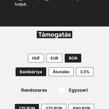
tudjuk.
Támogatás
HUF
EUR
RON
Bankkártya
Átutalás
3,5%
Rendszeres
Egyszeri
135 RON
275 RON
690 RON