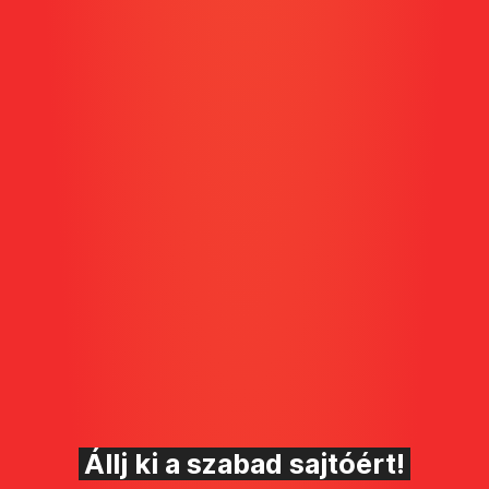
Állj ki a szabad sajtóért!