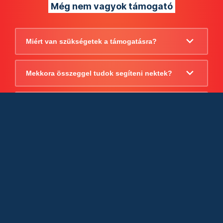
Még nem vagyok támogató
Miért van szükségetek a támogatásra?
Mekkora összeggel tudok segíteni nektek?
Beszámoltok arról, hogy mire költitek a
támogatást?
Milyen jogi szabályok vonatkoznak
egyébként a támogatásra?
Tudtok számlát adni a támogatásról?
Cégként is utalhatok nektek?