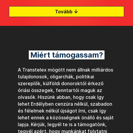
↓
Tovább
Miért támogassam?
A Transtelex mögött nem állnak milliárdos
tulajdonosok, oligarchák, politikai
szereplők, külföldi donoroktól érkező
óriási összegek, fenntartói maguk az
olvasók. Hiszünk abban, hogy csak így
lehet Erdélyben cenzúra nélkül, szabadon
és félelmek nélkül újságot írni, csak így
lehet ennek a közösségnek önálló és saját
lapja. Kérjük, legyél te is a támogatónk,
tegyél azért, hogy munkánkat folytatni