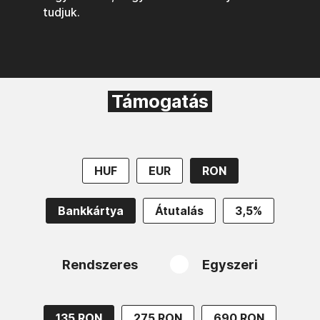
tudjuk.
Támogatás
HUF
EUR
RON
Bankkártya
Átutalás
3,5%
Rendszeres
Egyszeri
135 RON
275 RON
690 RON