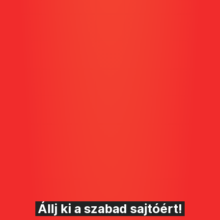
Állj ki a szabad sajtóért!