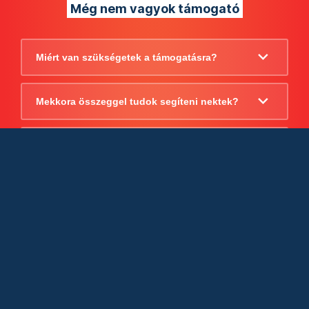
Még nem vagyok támogató
Miért van szükségetek a támogatásra?
Mekkora összeggel tudok segíteni nektek?
Beszámoltok arról, hogy mire költitek a
támogatást?
Milyen jogi szabályok vonatkoznak
egyébként a támogatásra?
Tudtok számlát adni a támogatásról?
Cégként is utalhatok nektek?