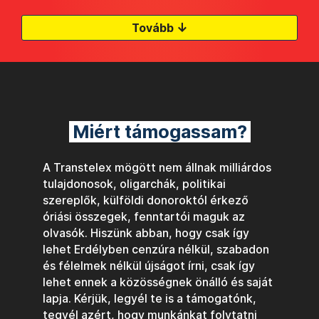
↓
Tovább
Miért támogassam?
A Transtelex mögött nem állnak milliárdos
tulajdonosok, oligarchák, politikai
szereplők, külföldi donoroktól érkező
óriási összegek, fenntartói maguk az
olvasók. Hiszünk abban, hogy csak így
lehet Erdélyben cenzúra nélkül, szabadon
és félelmek nélkül újságot írni, csak így
lehet ennek a közösségnek önálló és saját
lapja. Kérjük, legyél te is a támogatónk,
tegyél azért, hogy munkánkat folytatni