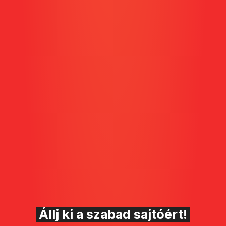
Állj ki a szabad sajtóért!