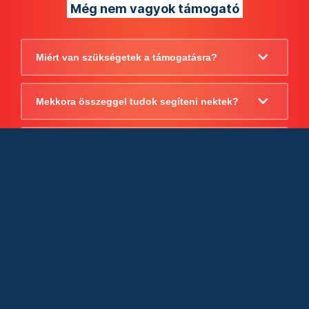
Még nem vagyok támogató
Miért van szükségetek a támogatásra?
Mekkora összeggel tudok segíteni nektek?
Beszámoltok arról, hogy mire költitek a
támogatást?
Milyen jogi szabályok vonatkoznak
egyébként a támogatásra?
Tudtok számlát adni a támogatásról?
Cégként is utalhatok nektek?