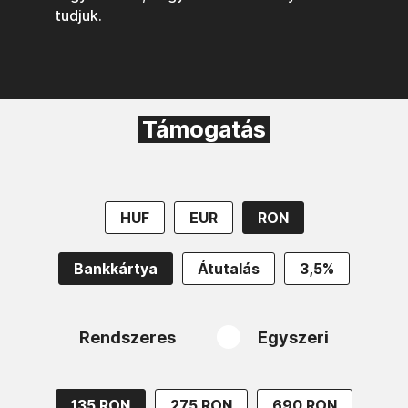
tudjuk.
Támogatás
HUF
EUR
RON
Bankkártya
Átutalás
3,5%
Rendszeres
Egyszeri
135 RON
275 RON
690 RON