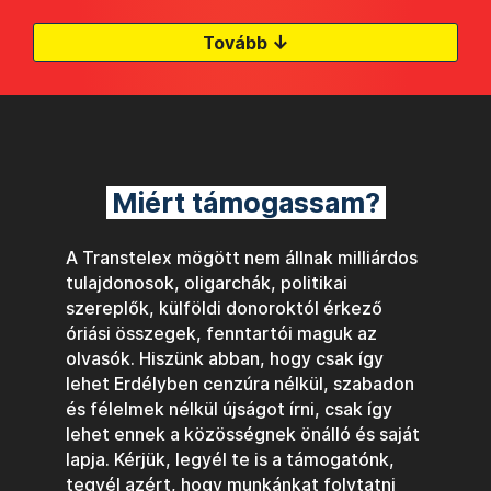
↓
Tovább
Miért támogassam?
A Transtelex mögött nem állnak milliárdos
tulajdonosok, oligarchák, politikai
szereplők, külföldi donoroktól érkező
óriási összegek, fenntartói maguk az
olvasók. Hiszünk abban, hogy csak így
lehet Erdélyben cenzúra nélkül, szabadon
és félelmek nélkül újságot írni, csak így
lehet ennek a közösségnek önálló és saját
lapja. Kérjük, legyél te is a támogatónk,
tegyél azért, hogy munkánkat folytatni