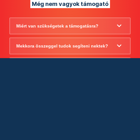
Még nem vagyok támogató
Miért van szükségetek a támogatásra?
Mekkora összeggel tudok segíteni nektek?
Beszámoltok arról, hogy mire költitek a
támogatást?
Milyen jogi szabályok vonatkoznak
egyébként a támogatásra?
Tudtok számlát adni a támogatásról?
Cégként is utalhatok nektek?