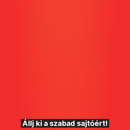
Állj ki a szabad sajtóért!