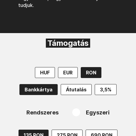
tudjuk.
Támogatás
HUF
EUR
RON
Bankkártya
Átutalás
3,5%
Rendszeres
Egyszeri
135 RON
275 RON
690 RON