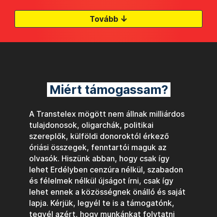
↓
Tovább
Miért támogassam?
A Transtelex mögött nem állnak milliárdos
tulajdonosok, oligarchák, politikai
szereplők, külföldi donoroktól érkező
óriási összegek, fenntartói maguk az
olvasók. Hiszünk abban, hogy csak így
lehet Erdélyben cenzúra nélkül, szabadon
és félelmek nélkül újságot írni, csak így
lehet ennek a közösségnek önálló és saját
lapja. Kérjük, legyél te is a támogatónk,
tegyél azért, hogy munkánkat folytatni