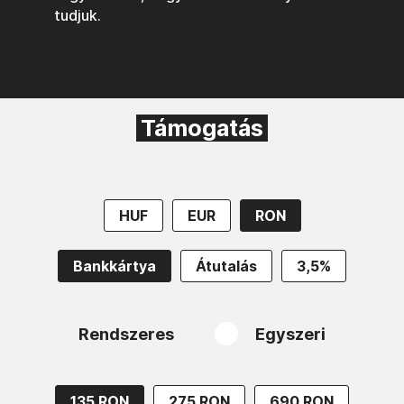
tudjuk.
Támogatás
HUF
EUR
RON
Bankkártya
Átutalás
3,5%
Rendszeres
Egyszeri
135 RON
275 RON
690 RON