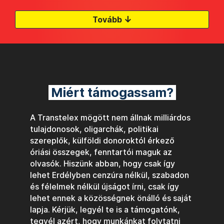
↓
Tovább
Miért támogassam?
A Transtelex mögött nem állnak milliárdos
tulajdonosok, oligarchák, politikai
szereplők, külföldi donoroktól érkező
óriási összegek, fenntartói maguk az
olvasók. Hiszünk abban, hogy csak így
lehet Erdélyben cenzúra nélkül, szabadon
és félelmek nélkül újságot írni, csak így
lehet ennek a közösségnek önálló és saját
lapja. Kérjük, legyél te is a támogatónk,
tegyél azért, hogy munkánkat folytatni