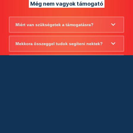
Még nem vagyok támogató
Miért van szükségetek a támogatásra?
Mekkora összeggel tudok segíteni nektek?
Beszámoltok arról, hogy mire költitek a
támogatást?
Milyen jogi szabályok vonatkoznak
egyébként a támogatásra?
Tudtok számlát adni a támogatásról?
Cégként is utalhatok nektek?