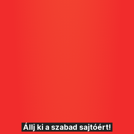
Állj ki a szabad sajtóért!