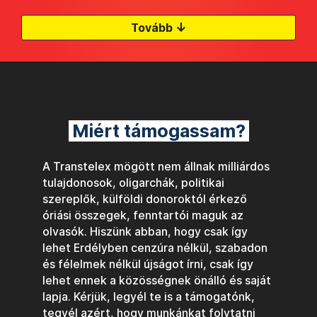
↓
Tovább
Miért támogassam?
A Transtelex mögött nem állnak milliárdos
tulajdonosok, oligarchák, politikai
szereplők, külföldi donoroktól érkező
óriási összegek, fenntartói maguk az
olvasók. Hiszünk abban, hogy csak így
lehet Erdélyben cenzúra nélkül, szabadon
és félelmek nélkül újságot írni, csak így
lehet ennek a közösségnek önálló és saját
lapja. Kérjük, legyél te is a támogatónk,
tegyél azért, hogy munkánkat folytatni