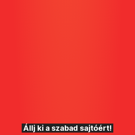
Állj ki a szabad sajtóért!