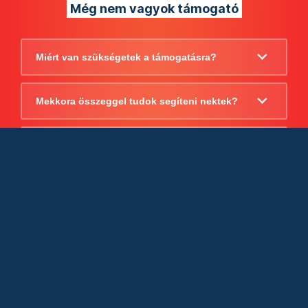
Még nem vagyok támogató
Miért van szükségetek a támogatásra?
Mekkora összeggel tudok segíteni nektek?
Beszámoltok arról, hogy mire költitek a
támogatást?
Milyen jogi szabályok vonatkoznak
egyébként a támogatásra?
Tudtok számlát adni a támogatásról?
Cégként is utalhatok nektek?