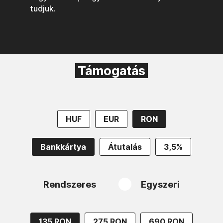
tudjuk.
Támogatás
HUF
EUR
RON
Bankkártya
Átutalás
3,5%
Rendszeres
Egyszeri
135 RON
275 RON
690 RON