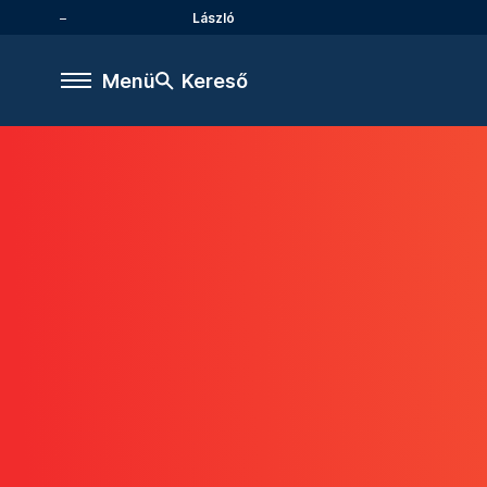
László
Menü
Kereső