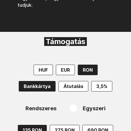
tudjuk.
Támogatás
HUF
EUR
RON
Bankkártya
Átutalás
3,5%
Rendszeres
Egyszeri
135 RON
275 RON
690 RON