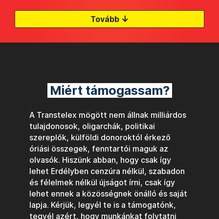
↓
Tovább
Miért támogassam?
A Transtelex mögött nem állnak milliárdos
tulajdonosok, oligarchák, politikai
szereplők, külföldi donoroktól érkező
óriási összegek, fenntartói maguk az
olvasók. Hiszünk abban, hogy csak így
lehet Erdélyben cenzúra nélkül, szabadon
és félelmek nélkül újságot írni, csak így
lehet ennek a közösségnek önálló és saját
lapja. Kérjük, legyél te is a támogatónk,
tegyél azért, hogy munkánkat folytatni