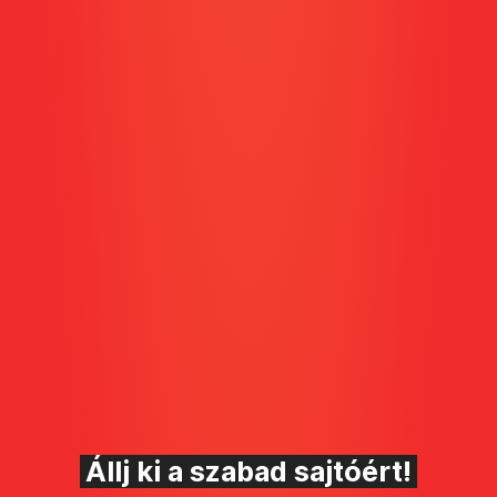
Állj ki a szabad sajtóért!