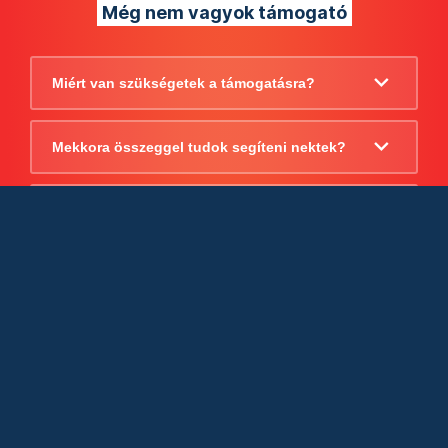
Még nem vagyok támogató
Miért van szükségetek a támogatásra?
Mekkora összeggel tudok segíteni nektek?
Beszámoltok arról, hogy mire költitek a
támogatást?
Milyen jogi szabályok vonatkoznak
egyébként a támogatásra?
Tudtok számlát adni a támogatásról?
Cégként is utalhatok nektek?