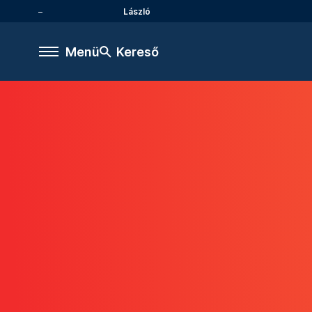
László
Menü
Kereső