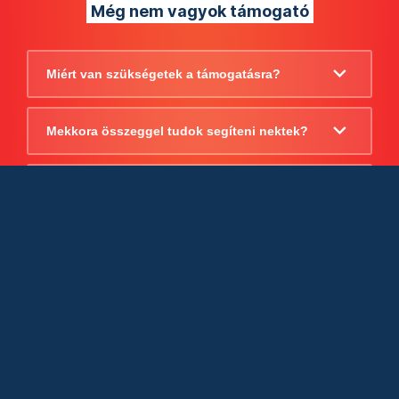
Még nem vagyok támogató
Miért van szükségetek a támogatásra?
Mekkora összeggel tudok segíteni nektek?
Beszámoltok arról, hogy mire költitek a
támogatást?
Milyen jogi szabályok vonatkoznak
egyébként a támogatásra?
Tudtok számlát adni a támogatásról?
Cégként is utalhatok nektek?