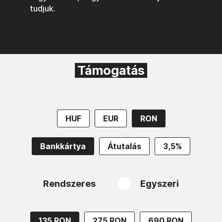
tudjuk.
Támogatás
HUF
EUR
RON
Bankkártya
Átutalás
3,5%
Rendszeres
Egyszeri
135 RON
275 RON
690 RON