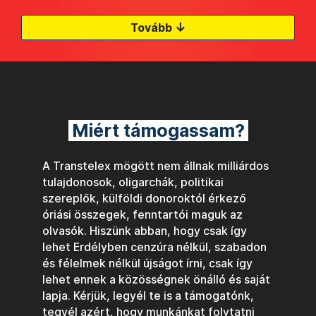
↓
Tovább
Miért támogassam?
A Transtelex mögött nem állnak milliárdos
tulajdonosok, oligarchák, politikai
szereplők, külföldi donoroktól érkező
óriási összegek, fenntartói maguk az
olvasók. Hiszünk abban, hogy csak így
lehet Erdélyben cenzúra nélkül, szabadon
és félelmek nélkül újságot írni, csak így
lehet ennek a közösségnek önálló és saját
lapja. Kérjük, legyél te is a támogatónk,
tegyél azért, hogy munkánkat folytatni