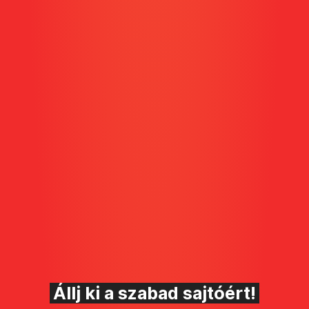
Állj ki a szabad sajtóért!