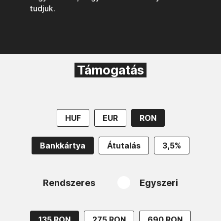
tudjuk.
Támogatás
HUF
EUR
RON
Bankkártya
Átutalás
3,5%
Rendszeres
Egyszeri
135 RON
275 RON
690 RON