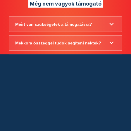
Még nem vagyok támogató
Miért van szükségetek a támogatásra?
Mekkora összeggel tudok segíteni nektek?
Beszámoltok arról, hogy mire költitek a
támogatást?
Milyen jogi szabályok vonatkoznak
egyébként a támogatásra?
Tudtok számlát adni a támogatásról?
Cégként is utalhatok nektek?