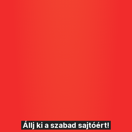
Állj ki a szabad sajtóért!