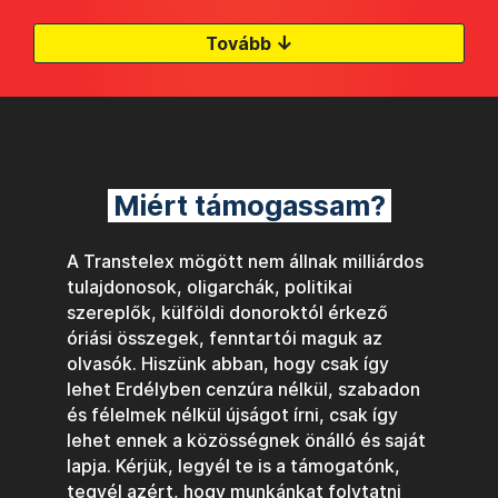
↓
Tovább
Miért támogassam?
A Transtelex mögött nem állnak milliárdos
tulajdonosok, oligarchák, politikai
szereplők, külföldi donoroktól érkező
óriási összegek, fenntartói maguk az
olvasók. Hiszünk abban, hogy csak így
lehet Erdélyben cenzúra nélkül, szabadon
és félelmek nélkül újságot írni, csak így
lehet ennek a közösségnek önálló és saját
lapja. Kérjük, legyél te is a támogatónk,
tegyél azért, hogy munkánkat folytatni