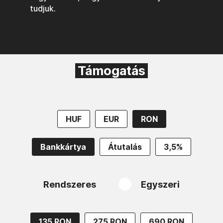
tudjuk.
Támogatás
HUF
EUR
RON
Bankkártya
Átutalás
3,5%
Rendszeres
Egyszeri
135 RON
275 RON
690 RON