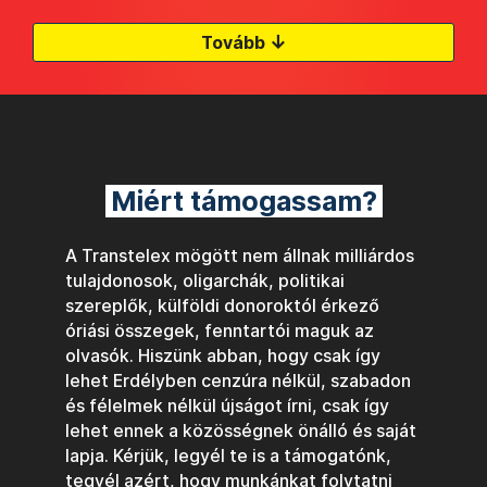
↓
Tovább
Miért támogassam?
A Transtelex mögött nem állnak milliárdos
tulajdonosok, oligarchák, politikai
szereplők, külföldi donoroktól érkező
óriási összegek, fenntartói maguk az
olvasók. Hiszünk abban, hogy csak így
lehet Erdélyben cenzúra nélkül, szabadon
és félelmek nélkül újságot írni, csak így
lehet ennek a közösségnek önálló és saját
lapja. Kérjük, legyél te is a támogatónk,
tegyél azért, hogy munkánkat folytatni