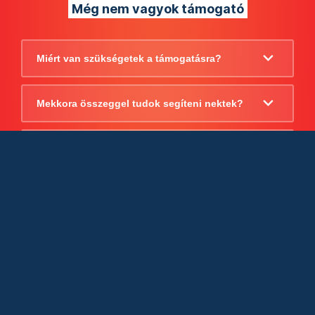
Még nem vagyok támogató
Miért van szükségetek a támogatásra?
Mekkora összeggel tudok segíteni nektek?
Beszámoltok arról, hogy mire költitek a
támogatást?
Milyen jogi szabályok vonatkoznak
egyébként a támogatásra?
Tudtok számlát adni a támogatásról?
Cégként is utalhatok nektek?