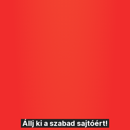
Állj ki a szabad sajtóért!