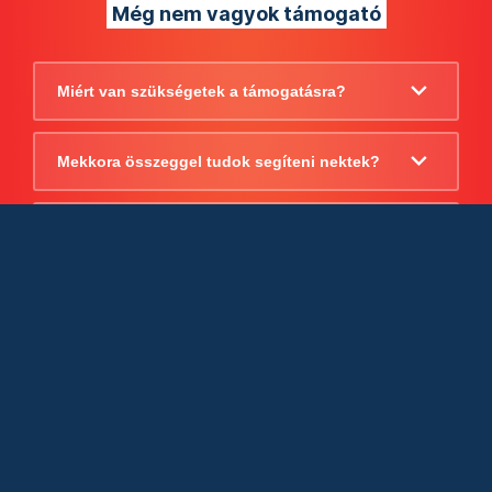
Még nem vagyok támogató
Miért van szükségetek a támogatásra?
Mekkora összeggel tudok segíteni nektek?
Beszámoltok arról, hogy mire költitek a
támogatást?
Milyen jogi szabályok vonatkoznak
egyébként a támogatásra?
Tudtok számlát adni a támogatásról?
Cégként is utalhatok nektek?