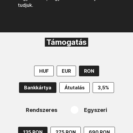
tudjuk.
Támogatás
HUF
EUR
RON
Bankkártya
Átutalás
3,5%
Rendszeres
Egyszeri
135 RON
275 RON
690 RON