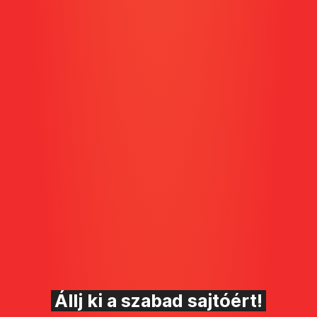
Állj ki a szabad sajtóért!