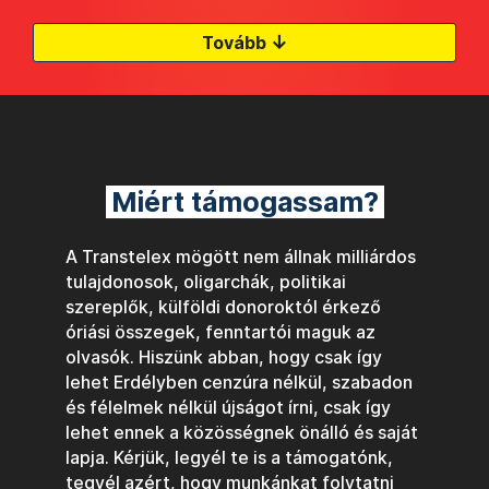
↓
Tovább
Miért támogassam?
A Transtelex mögött nem állnak milliárdos
tulajdonosok, oligarchák, politikai
szereplők, külföldi donoroktól érkező
óriási összegek, fenntartói maguk az
olvasók. Hiszünk abban, hogy csak így
lehet Erdélyben cenzúra nélkül, szabadon
és félelmek nélkül újságot írni, csak így
lehet ennek a közösségnek önálló és saját
lapja. Kérjük, legyél te is a támogatónk,
tegyél azért, hogy munkánkat folytatni