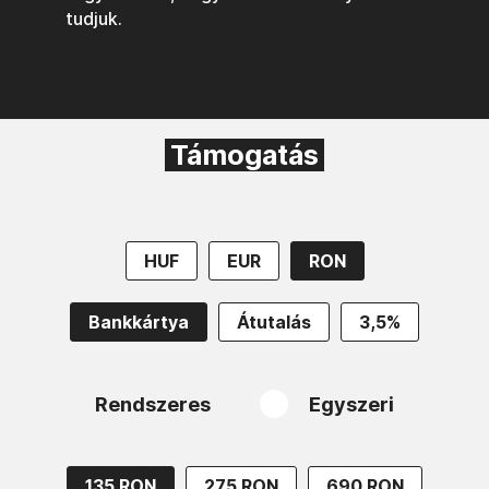
tudjuk.
Támogatás
HUF
EUR
RON
Bankkártya
Átutalás
3,5%
Rendszeres
Egyszeri
135 RON
275 RON
690 RON