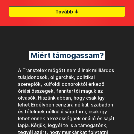
↓
Tovább
Miért támogassam?
A Transtelex mögött nem állnak milliárdos
tulajdonosok, oligarchák, politikai
szereplők, külföldi donoroktól érkező
óriási összegek, fenntartói maguk az
olvasók. Hiszünk abban, hogy csak így
lehet Erdélyben cenzúra nélkül, szabadon
és félelmek nélkül újságot írni, csak így
lehet ennek a közösségnek önálló és saját
lapja. Kérjük, legyél te is a támogatónk,
tegyél azért, hogy munkánkat folytatni