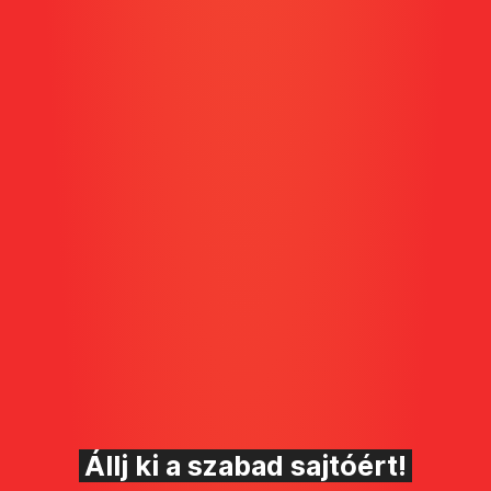
Állj ki a szabad sajtóért!