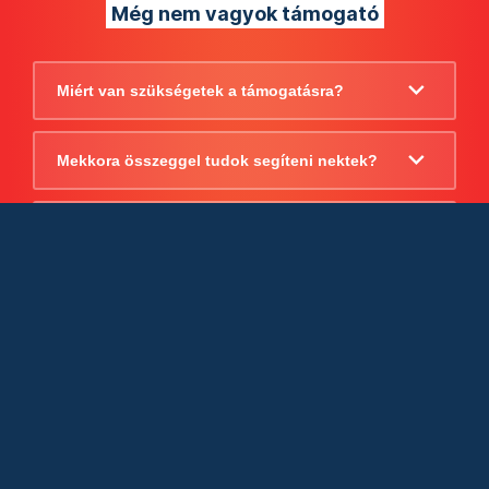
Még nem vagyok támogató
Miért van szükségetek a támogatásra?
Mekkora összeggel tudok segíteni nektek?
Beszámoltok arról, hogy mire költitek a
támogatást?
Milyen jogi szabályok vonatkoznak
egyébként a támogatásra?
Tudtok számlát adni a támogatásról?
Cégként is utalhatok nektek?