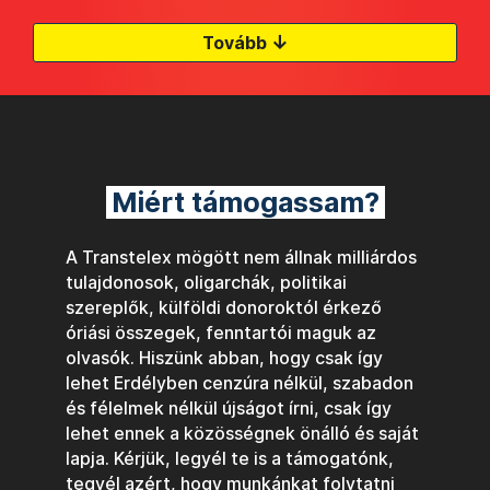
↓
Tovább
Miért támogassam?
A Transtelex mögött nem állnak milliárdos
tulajdonosok, oligarchák, politikai
szereplők, külföldi donoroktól érkező
óriási összegek, fenntartói maguk az
olvasók. Hiszünk abban, hogy csak így
lehet Erdélyben cenzúra nélkül, szabadon
és félelmek nélkül újságot írni, csak így
lehet ennek a közösségnek önálló és saját
lapja. Kérjük, legyél te is a támogatónk,
tegyél azért, hogy munkánkat folytatni