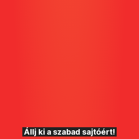
Állj ki a szabad sajtóért!