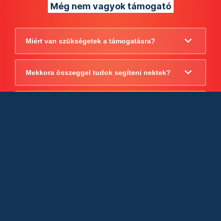
Még nem vagyok támogató
Miért van szükségetek a támogatásra?
Mekkora összeggel tudok segíteni nektek?
Beszámoltok arról, hogy mire költitek a
támogatást?
Milyen jogi szabályok vonatkoznak
egyébként a támogatásra?
Tudtok számlát adni a támogatásról?
Cégként is utalhatok nektek?