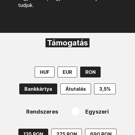
tudjuk.
Támogatás
HUF
EUR
RON
Bankkártya
Átutalás
3,5%
Rendszeres
Egyszeri
135 RON
275 RON
690 RON