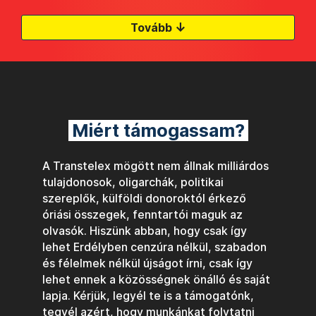
↓
Tovább
Miért támogassam?
A Transtelex mögött nem állnak milliárdos
tulajdonosok, oligarchák, politikai
szereplők, külföldi donoroktól érkező
óriási összegek, fenntartói maguk az
olvasók. Hiszünk abban, hogy csak így
lehet Erdélyben cenzúra nélkül, szabadon
és félelmek nélkül újságot írni, csak így
lehet ennek a közösségnek önálló és saját
lapja. Kérjük, legyél te is a támogatónk,
tegyél azért, hogy munkánkat folytatni