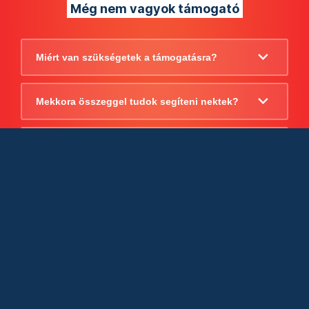
Még nem vagyok támogató
Miért van szükségetek a támogatásra?
Mekkora összeggel tudok segíteni nektek?
Beszámoltok arról, hogy mire költitek a
támogatást?
Milyen jogi szabályok vonatkoznak
egyébként a támogatásra?
Tudtok számlát adni a támogatásról?
Cégként is utalhatok nektek?