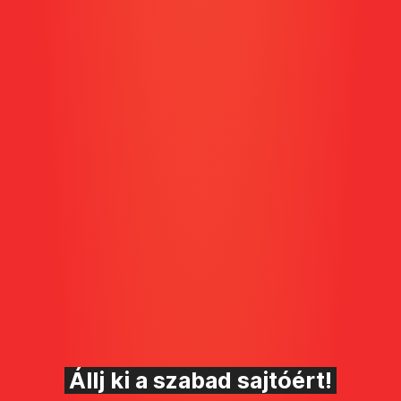
Állj ki a szabad sajtóért!