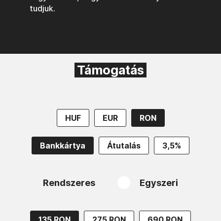
tudjuk.
Támogatás
HUF
EUR
RON
Bankkártya
Átutalás
3,5%
Rendszeres
Egyszeri
135 RON
275 RON
690 RON