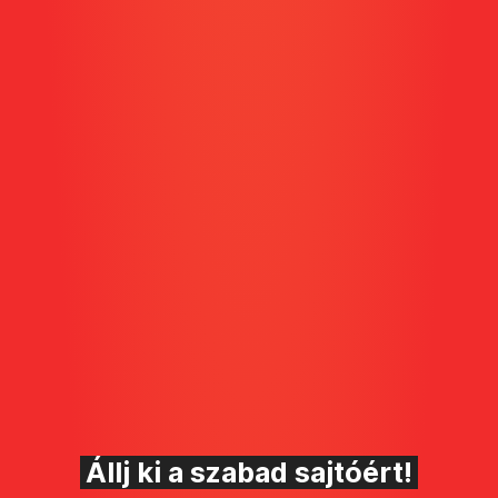
Állj ki a szabad sajtóért!