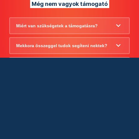
Még nem vagyok támogató
Miért van szükségetek a támogatásra?
Mekkora összeggel tudok segíteni nektek?
Beszámoltok arról, hogy mire költitek a
támogatást?
Milyen jogi szabályok vonatkoznak
egyébként a támogatásra?
Tudtok számlát adni a támogatásról?
Cégként is utalhatok nektek?