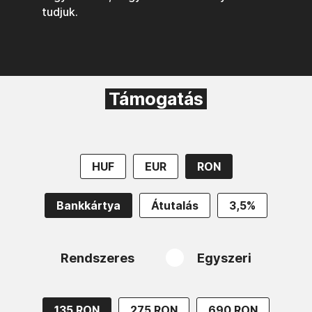
tudjuk.
Támogatás
HUF
EUR
RON
Bankkártya
Átutalás
3,5%
Rendszeres
Egyszeri
135 RON
275 RON
690 RON