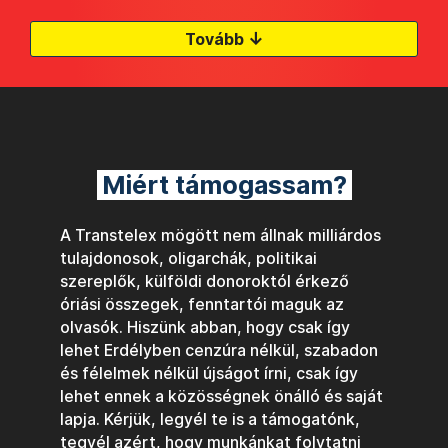
↓
Tovább
Miért támogassam?
A Transtelex mögött nem állnak milliárdos
tulajdonosok, oligarchák, politikai
szereplők, külföldi donoroktól érkező
óriási összegek, fenntartói maguk az
olvasók. Hiszünk abban, hogy csak így
lehet Erdélyben cenzúra nélkül, szabadon
és félelmek nélkül újságot írni, csak így
lehet ennek a közösségnek önálló és saját
lapja. Kérjük, legyél te is a támogatónk,
tegyél azért, hogy munkánkat folytatni