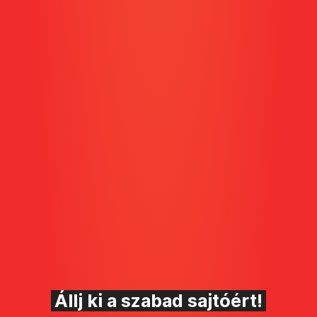
Állj ki a szabad sajtóért!