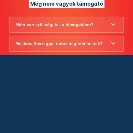
Még nem vagyok támogató
Miért van szükségetek a támogatásra?
Mekkora összeggel tudok segíteni nektek?
Beszámoltok arról, hogy mire költitek a
támogatást?
Milyen jogi szabályok vonatkoznak
egyébként a támogatásra?
Tudtok számlát adni a támogatásról?
Cégként is utalhatok nektek?