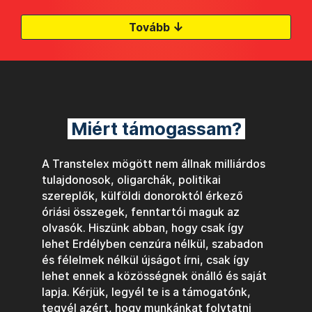
↓
Tovább
Miért támogassam?
A Transtelex mögött nem állnak milliárdos
tulajdonosok, oligarchák, politikai
szereplők, külföldi donoroktól érkező
óriási összegek, fenntartói maguk az
olvasók. Hiszünk abban, hogy csak így
lehet Erdélyben cenzúra nélkül, szabadon
és félelmek nélkül újságot írni, csak így
lehet ennek a közösségnek önálló és saját
lapja. Kérjük, legyél te is a támogatónk,
tegyél azért, hogy munkánkat folytatni