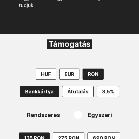
tudjuk.
Támogatás
HUF
EUR
RON
Bankkártya
Átutalás
3,5%
Rendszeres
Egyszeri
135 RON
275 RON
690 RON