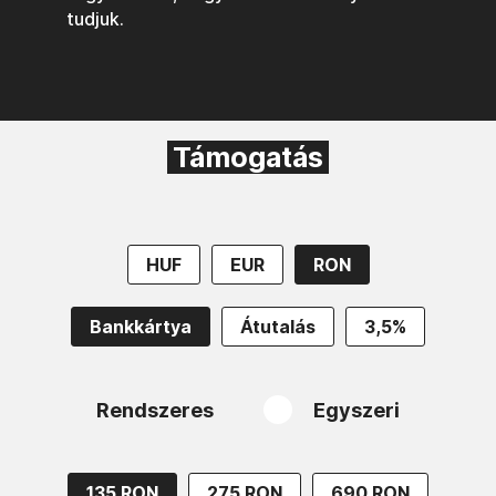
tudjuk.
Támogatás
HUF
EUR
RON
Bankkártya
Átutalás
3,5%
Rendszeres
Egyszeri
135 RON
275 RON
690 RON