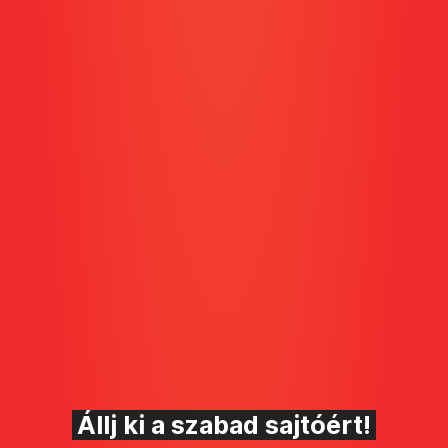
Állj ki a szabad sajtóért!