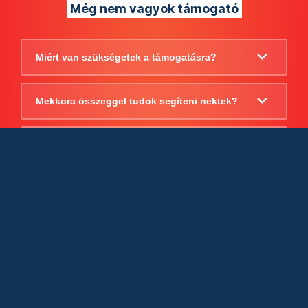
Még nem vagyok támogató
Miért van szükségetek a támogatásra?
Mekkora összeggel tudok segíteni nektek?
Beszámoltok arról, hogy mire költitek a
támogatást?
Milyen jogi szabályok vonatkoznak
egyébként a támogatásra?
Tudtok számlát adni a támogatásról?
Cégként is utalhatok nektek?