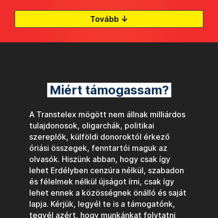
↓
Tovább
Miért támogassam?
A Transtelex mögött nem állnak milliárdos
tulajdonosok, oligarchák, politikai
szereplők, külföldi donoroktól érkező
óriási összegek, fenntartói maguk az
olvasók. Hiszünk abban, hogy csak így
lehet Erdélyben cenzúra nélkül, szabadon
és félelmek nélkül újságot írni, csak így
lehet ennek a közösségnek önálló és saját
lapja. Kérjük, legyél te is a támogatónk,
tegyél azért, hogy munkánkat folytatni