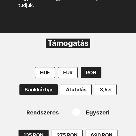
tudjuk.
Támogatás
HUF
EUR
RON
Bankkártya
Átutalás
3,5%
Rendszeres
Egyszeri
135 RON
275 RON
690 RON