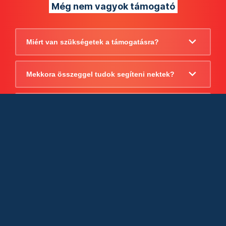
Még nem vagyok támogató
Miért van szükségetek a támogatásra?
Mekkora összeggel tudok segíteni nektek?
Beszámoltok arról, hogy mire költitek a
támogatást?
Milyen jogi szabályok vonatkoznak
egyébként a támogatásra?
Tudtok számlát adni a támogatásról?
Cégként is utalhatok nektek?