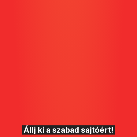
Állj ki a szabad sajtóért!