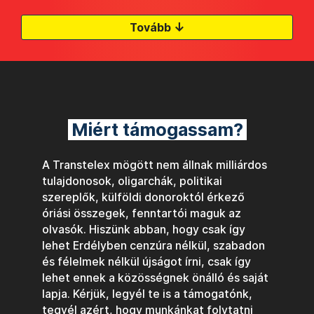
↓
Tovább
Miért támogassam?
A Transtelex mögött nem állnak milliárdos
tulajdonosok, oligarchák, politikai
szereplők, külföldi donoroktól érkező
óriási összegek, fenntartói maguk az
olvasók. Hiszünk abban, hogy csak így
lehet Erdélyben cenzúra nélkül, szabadon
és félelmek nélkül újságot írni, csak így
lehet ennek a közösségnek önálló és saját
lapja. Kérjük, legyél te is a támogatónk,
tegyél azért, hogy munkánkat folytatni