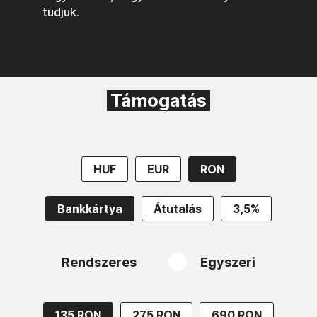
tudjuk.
Támogatás
HUF
EUR
RON
Bankkártya
Átutalás
3,5%
Rendszeres
Egyszeri
135 RON
275 RON
690 RON