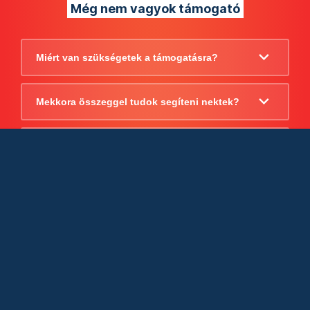
Még nem vagyok támogató
Miért van szükségetek a támogatásra?
Mekkora összeggel tudok segíteni nektek?
Beszámoltok arról, hogy mire költitek a
támogatást?
Milyen jogi szabályok vonatkoznak
egyébként a támogatásra?
Tudtok számlát adni a támogatásról?
Cégként is utalhatok nektek?