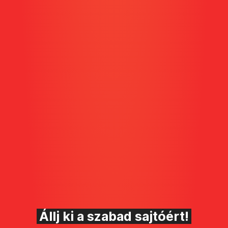
Állj ki a szabad sajtóért!