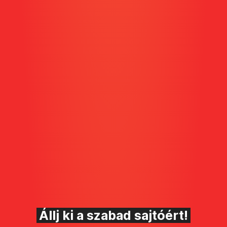
Állj ki a szabad sajtóért!