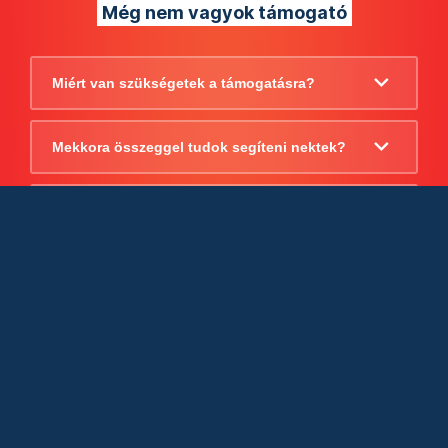
Még nem vagyok támogató
Miért van szükségetek a támogatásra?
Mekkora összeggel tudok segíteni nektek?
Beszámoltok arról, hogy mire költitek a
támogatást?
Milyen jogi szabályok vonatkoznak
egyébként a támogatásra?
Tudtok számlát adni a támogatásról?
Cégként is utalhatok nektek?