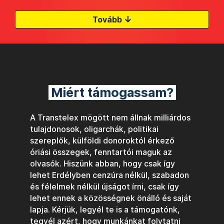
↓
Tovább
Miért támogassam?
A Transtelex mögött nem állnak milliárdos
tulajdonosok, oligarchák, politikai
szereplők, külföldi donoroktól érkező
óriási összegek, fenntartói maguk az
olvasók. Hiszünk abban, hogy csak így
lehet Erdélyben cenzúra nélkül, szabadon
és félelmek nélkül újságot írni, csak így
lehet ennek a közösségnek önálló és saját
lapja. Kérjük, legyél te is a támogatónk,
tegyél azért, hogy munkánkat folytatni