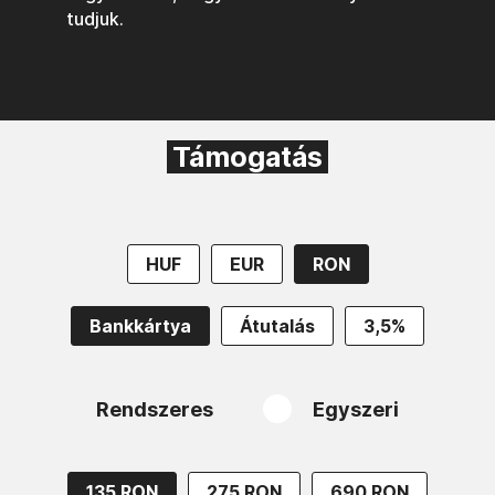
tudjuk.
Támogatás
HUF
EUR
RON
Bankkártya
Átutalás
3,5%
Rendszeres
Egyszeri
135 RON
275 RON
690 RON