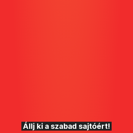
Állj ki a szabad sajtóért!