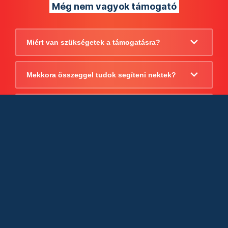
Még nem vagyok támogató
Miért van szükségetek a támogatásra?
Mekkora összeggel tudok segíteni nektek?
Beszámoltok arról, hogy mire költitek a
támogatást?
Milyen jogi szabályok vonatkoznak
egyébként a támogatásra?
Tudtok számlát adni a támogatásról?
Cégként is utalhatok nektek?