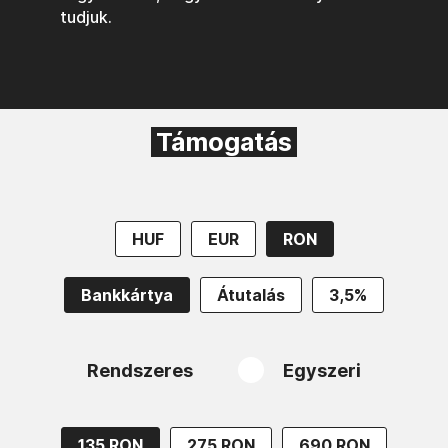
tudjuk.
Támogatás
HUF
EUR
RON
Bankkártya
Átutalás
3,5%
Rendszeres
Egyszeri
135 RON
275 RON
690 RON