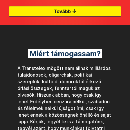
↓
Tovább
Miért támogassam?
A Transtelex mögött nem állnak milliárdos
tulajdonosok, oligarchák, politikai
szereplők, külföldi donoroktól érkező
óriási összegek, fenntartói maguk az
olvasók. Hiszünk abban, hogy csak így
lehet Erdélyben cenzúra nélkül, szabadon
és félelmek nélkül újságot írni, csak így
lehet ennek a közösségnek önálló és saját
lapja. Kérjük, legyél te is a támogatónk,
tegyél azért, hogy munkánkat folytatni