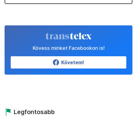
Kövess minket Facebookon is!
Követem!
Legfontosabb