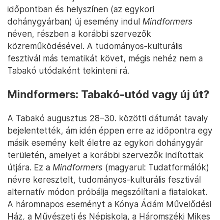
időpontban és helyszínen (az egykori
dohánygyárban) új esemény indul
Mindformers
néven, részben a korábbi szervezők
közreműködésével. A tudományos-kulturális
fesztivál más tematikát követ, mégis nehéz nem a
Tabakó utódaként tekinteni rá.
Mindformers: Tabakó-utód vagy új út?
A Tabakó augusztus 28–30. közötti dátumát tavaly
bejelentették, ám idén éppen erre az időpontra egy
másik esemény kelt életre az egykori dohánygyár
területén, amelyet a korábbi szervezők indítottak
útjára. Ez a
Mindformers
(magyarul: Tudatformálók)
névre keresztelt, tudományos-kulturális fesztivál
alternatív módon próbálja megszólítani a fiatalokat.
A háromnapos eseményt a Kónya Ádám Művelődési
Ház, a Művészeti és Népiskola, a Háromszéki Mikes