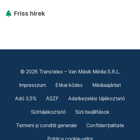
Friss hírek
© 2026 Transtelex – Van Másik Média S.R.L.
Impresszum
Etikai kódex
Médiaajánlat
Adó 3,5%
ÁSZF
Adatkezelési tájékoztató
Sütitájékoztató
Süti beállítások
Termeni și condiții generale
Confidențialitate
Politica cookie-urilor