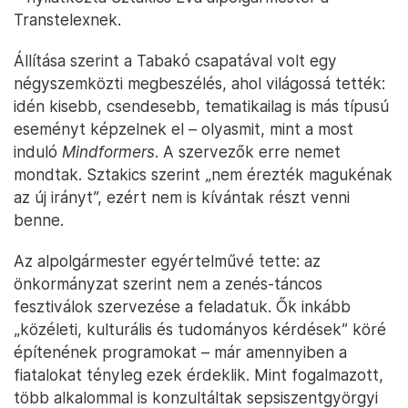
Transtelexnek.
Állítása szerint a Tabakó csapatával volt egy
négyszemközti megbeszélés, ahol világossá tették:
idén kisebb, csendesebb, tematikailag is más típusú
eseményt képzelnek el – olyasmit, mint a most
induló
Mindformers
. A szervezők erre nemet
mondtak. Sztakics szerint „nem érezték magukénak
az új irányt”, ezért nem is kívántak részt venni
benne.
Az alpolgármester egyértelművé tette: az
önkormányzat szerint nem a zenés-táncos
fesztiválok szervezése a feladatuk. Ők inkább
„közéleti, kulturális és tudományos kérdések” köré
építenének programokat – már amennyiben a
fiatalokat tényleg ezek érdeklik. Mint fogalmazott,
több alkalommal is konzultáltak sepsiszentgyörgyi