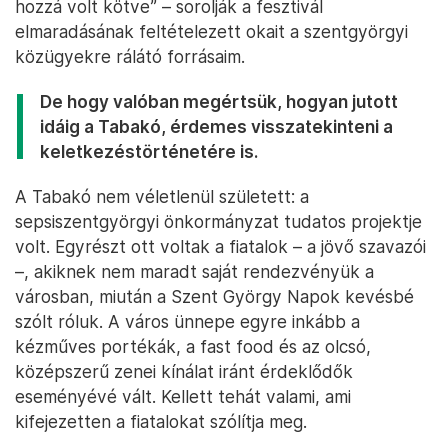
hozzá volt kötve” – sorolják a fesztivál
elmaradásának feltételezett okait a szentgyörgyi
közügyekre rálátó forrásaim.
De hogy valóban megértsük, hogyan jutott
idáig a Tabakó, érdemes visszatekinteni a
keletkezéstörténetére is.
A Tabakó nem véletlenül született: a
sepsiszentgyörgyi önkormányzat tudatos projektje
volt. Egyrészt ott voltak a fiatalok – a jövő szavazói
–, akiknek nem maradt saját rendezvényük a
városban, miután a Szent György Napok kevésbé
szólt róluk. A város ünnepe egyre inkább a
kézműves portékák, a fast food és az olcsó,
középszerű zenei kínálat iránt érdeklődők
eseményévé vált. Kellett tehát valami, ami
kifejezetten a fiatalokat szólítja meg.