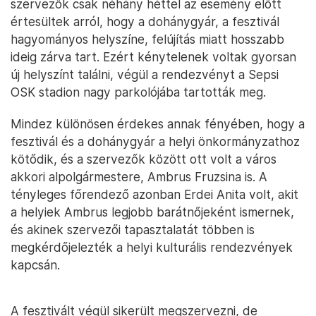
szervezők csak néhány héttel az esemény előtt
értesültek arról, hogy a dohánygyár, a fesztivál
hagyományos helyszíne, felújítás miatt hosszabb
ideig zárva tart. Ezért kénytelenek voltak gyorsan
új helyszínt találni, végül a rendezvényt a Sepsi
OSK stadion nagy parkolójába tartották meg.
Mindez különösen érdekes annak fényében, hogy a
fesztivál és a dohánygyár a helyi önkormányzathoz
kötődik, és a szervezők között ott volt a város
akkori alpolgármestere, Ambrus Fruzsina is. A
tényleges főrendező azonban Erdei Anita volt, akit
a helyiek Ambrus legjobb barátnőjeként ismernek,
és akinek szervezői tapasztalatát többen is
megkérdőjelezték a helyi kulturális rendezvények
kapcsán.
A fesztivált végül sikerült megszervezni, de