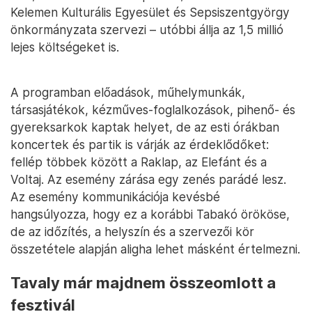
Kelemen Kulturális Egyesület és Sepsiszentgyörgy
önkormányzata szervezi – utóbbi állja az 1,5 millió
lejes költségeket is.
A programban előadások, műhelymunkák,
társasjátékok, kézműves-foglalkozások, pihenő- és
gyereksarkok kaptak helyet, de az esti órákban
koncertek és partik is várják az érdeklődőket:
fellép többek között a Raklap, az Elefánt és a
Voltaj. Az esemény zárása egy zenés parádé lesz.
Az esemény kommunikációja kevésbé
hangsúlyozza, hogy ez a korábbi Tabakó örököse,
de az időzítés, a helyszín és a szervezői kör
összetétele alapján aligha lehet másként értelmezni.
Tavaly már majdnem összeomlott a
fesztivál