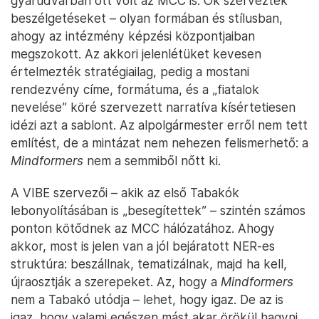
gyárudvarban ott volt az MCC is. Ők szerveztek
beszélgetéseket – olyan formában és stílusban,
ahogy az intézmény képzési központjaiban
megszokott. Az akkori jelenlétüket kevesen
értelmezték stratégiailag, pedig a mostani
rendezvény címe, formátuma, és a „fiatalok
nevelése” köré szervezett narratíva kísértetiesen
idézi azt a sablont. Az alpolgármester erről nem tett
említést, de a mintázat nem nehezen felismerhető: a
Mindformers
nem a semmiből nőtt ki.
A VIBE szervezői – akik az első Tabakók
lebonyolításában is „besegítettek” – szintén számos
ponton kötődnek az MCC hálózatához. Ahogy
akkor, most is jelen van a jól bejáratott NER-es
struktúra: beszállnak, tematizálnak, majd ha kell,
újraosztják a szerepeket. Az, hogy a
Mindformers
nem a Tabakó utódja – lehet, hogy igaz. De az is
igaz, hogy valami egészen mást akar örökül hagyni.