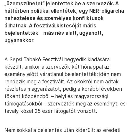
„üzemszünetet” jelentettek be a szervezők. A
háttérben politikai ellentétek, egy NER-oligarcha
neheztelése és személyes konfliktusok
állhatnak. A fesztivál kistesóját máris
bejelentették – más név alatt, ugyanott,
ugyanakkor.
A Sepsi Tabakó Fesztivál negyedik kiadására
készült, amikor a szervezők két hónappal az
esemény előtt váratlanul bejelentették: idén nem
rendezik meg a fesztivált. Az okokról nem adtak
részletes magyarázatot, pedig a korábbi években
főként közpénzből – helyi és magyarországi
támogatásokból – szervezték meg az eseményt, és
tavaly közel 25 ezer látogatót vonzott.
Nem sokkal a bejelentés után kiderült: az eredeti