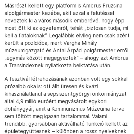
Másrészt kellett egy platform is Ambrus Fruzsina
alpolgármester kezébe, akit azzal a felütéssel
neveztek ki a város második emberévé, hogy épp
most jött ki az egyetemről, tehát „biztosan tudja, mi
kell a fiataloknak”. Legalábbis elvileg nem csak azért
került a pozícióba, mert Vargha Mihály
múzeumigazgató és Antal Árpád polgármester erről
„egymás között megegyeztek” – ahogy azt Ambrus
a Transindexnek nyilatkozta beiktatása után.
A fesztivál létrehozásának azonban volt egy sokkal
prózaibb oka is: ott állt üresen és kvázi
kihasználatlanul a sepsiszentgyörgyi önkormányzat
által 4,9 millió euróért megvásárolt egykori
dohánygyár, amit a Kommunizmus Múzeuma terve
sem töltött meg igazán tartalommal. Valami
trendibb, gyorsabban aktiválható funkció kellett az
épületegyüttesnek – különben a rossz nyelveknek