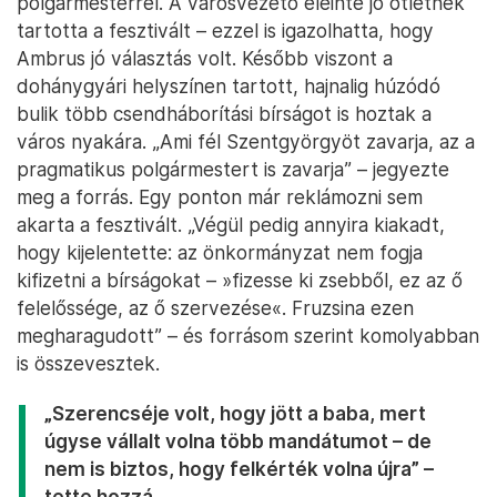
polgármesterrel. A városvezető eleinte jó ötletnek
tartotta a fesztivált – ezzel is igazolhatta, hogy
Ambrus jó választás volt. Később viszont a
dohánygyári helyszínen tartott, hajnalig húzódó
bulik több csendháborítási bírságot is hoztak a
város nyakára. „Ami fél Szentgyörgyöt zavarja, az a
pragmatikus polgármestert is zavarja” – jegyezte
meg a forrás. Egy ponton már reklámozni sem
akarta a fesztivált. „Végül pedig annyira kiakadt,
hogy kijelentette: az önkormányzat nem fogja
kifizetni a bírságokat – »fizesse ki zsebből, ez az ő
felelőssége, az ő szervezése«. Fruzsina ezen
megharagudott” – és forrásom szerint komolyabban
is összevesztek.
„Szerencséje volt, hogy jött a baba, mert
úgyse vállalt volna több mandátumot – de
nem is biztos, hogy felkérték volna újra” –
tette hozzá.