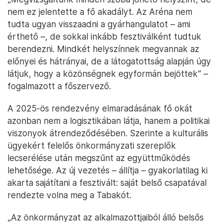
nem ez jelentette a fő akadályt. Az Aréna nem
tudta ugyan visszaadni a gyárhangulatot – ami
érthető –, de sokkal inkább fesztiválként tudtuk
berendezni. Mindkét helyszínnek megvannak az
előnyei és hátrányai, de a látogatottság alapján úgy
látjuk, hogy a közönségnek egyformán bejöttek” –
fogalmazott a főszervező.
A 2025-ös rendezvény elmaradásának fő okát
azonban nem a logisztikában látja, hanem a politikai
viszonyok átrendeződésében. Szerinte a kulturális
ügyekért felelős önkormányzati szereplők
lecserélése után megszűnt az együttműködés
lehetősége. Az új vezetés – állítja – gyakorlatilag ki
akarta sajátítani a fesztivált: saját belső csapatával
rendezte volna meg a Tabakót.
„Az önkormányzat az alkalmazottjaiból álló belsős