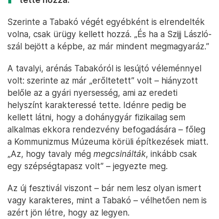
Szerinte a Tabakó végét egyébként is elrendelték
volna, csak ürügy kellett hozzá. „És ha a Szijj László-
szál bejött a képbe, az már mindent megmagyaráz.”
A tavalyi, arénás Tabakóról is lesújtó véleménnyel
volt: szerinte az már „erőltetett” volt – hiányzott
belőle az a gyári nyersesség, ami az eredeti
helyszínt karakteressé tette. Idénre pedig be
kellett látni, hogy a dohánygyár fizikailag sem
alkalmas ekkora rendezvény befogadására – főleg
a Kommunizmus Múzeuma körüli építkezések miatt.
„Az, hogy tavaly még
megcsinálták
, inkább csak
egy szépségtapasz volt” – jegyezte meg.
Az új fesztivál viszont – bár nem lesz olyan ismert
vagy karakteres, mint a Tabakó – vélhetően nem is
azért jön létre, hogy az legyen.