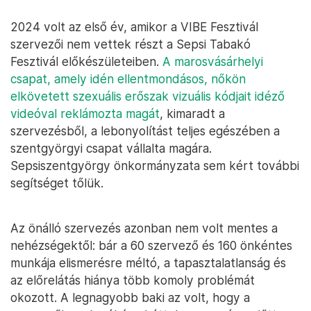
2024 volt az első év, amikor a VIBE Fesztivál
szervezői nem vettek részt a Sepsi Tabakó
Fesztivál előkészületeiben.
A marosvásárhelyi
csapat, amely idén ellentmondásos, nőkön
elkövetett szexuális erőszak vizuális kódjait idéző
videóval reklámozta magát
, kimaradt a
szervezésből, a lebonyolítást teljes egészében a
szentgyörgyi csapat vállalta magára.
Sepsiszentgyörgy önkormányzata sem kért további
segítséget tőlük.
Az önálló szervezés azonban nem volt mentes a
nehézségektől: bár a 60 szervező és 160 önkéntes
munkája elismerésre méltó, a tapasztalatlanság és
az előrelátás hiánya több komoly problémát
okozott. A legnagyobb baki az volt, hogy a