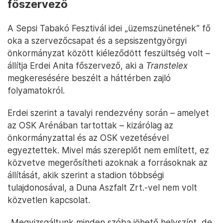
főszervező
A Sepsi Tabakó Fesztivál idei „üzemszünetének” fő
oka a szervezőcsapat és a sepsiszentgyörgyi
önkormányzat között kiéleződött feszültség volt –
állítja Erdei Anita főszervező, aki a
Transtelex
megkeresésére beszélt a háttérben zajló
folyamatokról.
Erdei szerint a tavalyi rendezvény során – amelyet
az OSK Arénában tartottak – kizárólag az
önkormányzattal és az OSK vezetésével
egyeztettek. Mivel más szereplőt nem említett, ez
közvetve megerősítheti azoknak a forrásoknak az
állítását, akik szerint a stadion többségi
tulajdonosával, a Duna Aszfalt Zrt.-vel nem volt
közvetlen kapcsolat.
„Megvizsgáltunk minden szóba jöhető helyszínt, de