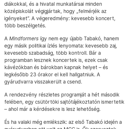
diákokkal, és a hivatal munkatársai minden
középiskolát végigjártak, hogy „felmérjék az
igényeket”. A végeredmény: kevesebb koncert,
több beszélgetés.
A
Mindformers
így nem egy újabb Tabakó, hanem
egy másik politikai ízlés lenyomata: kevesebb zaj,
kevesebb szabadság, több kontroll. Bár a
programban lesznek koncertek is, ezek csak
kávézókban és bárokban kapnak helyet – és
legkésőbb 23 órakor el kell hallgatniuk. A
gyárudvarra visszakerült a csend.
A rendezvény részletes programját a hét második
felében, egy csütörtöki sajtótájékoztatón ismertetik
– ahol már a kérdésekre is lesz lehetőség.
És ha valaki még emlékszik: az első Tabakó idején a