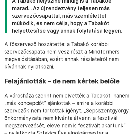
A Tabakó helyszíne mindig is a Tabakóé
marad... Az új rendezvény teljesen más
szervezőcsapattal, más szemlélettel
működik, és nem célja, hogy a Tabakót
helyettesítse vagy annak folytatása legyen.
A főszervező hozzátette: a Tabakó korábbi
szervezőcsapata nem vesz részt a Mindformers
megvalósításában, ezért annak részleteiről nem
kívánnak nyilatkozni.
Felajánlották – de nem kértek belőle
A városháza szerint nem elvették a Tabakót, hanem
„más koncepciót” ajánlottak – amire a korábbi
szervezők nem tartottak igényt. „Sepsiszentgyörgy
önkormányzata nem kívánta átvenni a fesztivál
megszervezését, eleve nem is fesztivált akartunk”
– nyilatkozta Sztakics Éva alpolgármester a