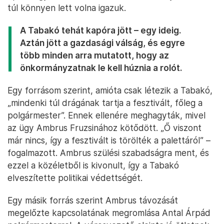
túl könnyen lett volna igazuk.
A Tabakó tehát kapóra jött – egy ideig.
Aztán jött a gazdasági válság, és egyre
több minden arra mutatott, hogy az
önkormányzatnak le kell húznia a rolót.
Egy forrásom szerint, amióta csak létezik a Tabakó,
„mindenki túl drágának tartja a fesztivált, főleg a
polgármester”. Ennek ellenére meghagyták, mivel
az ügy Ambrus Fruzsinához kötődött. „Ő viszont
már nincs, így a fesztivált is törölték a palettáról” –
fogalmazott. Ambrus szülési szabadságra ment, és
ezzel a közéletből is kivonult, így a Tabakó
elveszítette politikai védettségét.
Egy másik forrás szerint Ambrus távozását
megelőzte kapcsolatának megromlása Antal Árpád