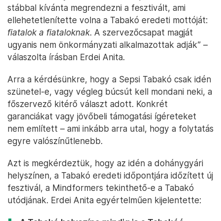
stábbal kívánta megrendezni a fesztivált, ami
ellehetetlenítette volna a Tabakó eredeti mottóját:
fiatalok a fiataloknak
. A szervezőcsapat magját
ugyanis nem önkormányzati alkalmazottak adják” –
válaszolta írásban Erdei Anita.
Arra a kérdésünkre, hogy a Sepsi Tabakó csak idén
szünetel-e, vagy végleg búcsút kell mondani neki, a
főszervező kitérő választ adott. Konkrét
garanciákat vagy jövőbeli támogatási ígéreteket
nem említett – ami inkább arra utal, hogy a folytatás
egyre valószínűtlenebb.
Azt is megkérdeztük, hogy az idén a dohánygyári
helyszínen, a Tabakó eredeti időpontjára időzített új
fesztivál, a Mindformers tekinthető-e a Tabakó
utódjának. Erdei Anita egyértelműen kijelentette: