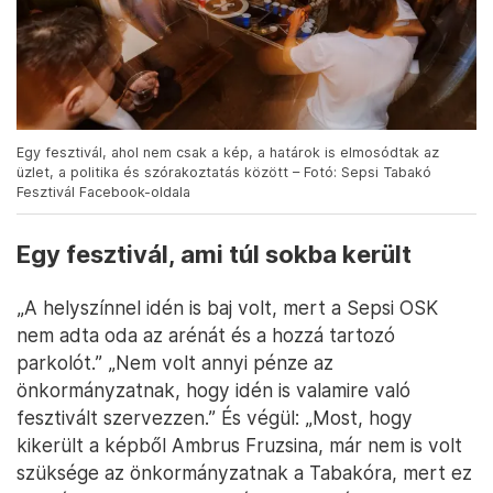
Egy fesztivál, ahol nem csak a kép, a határok is elmosódtak az
üzlet, a politika és szórakoztatás között – Fotó: Sepsi Tabakó
Fesztivál Facebook-oldala
Egy fesztivál, ami túl sokba került
„A helyszínnel idén is baj volt, mert a Sepsi OSK
nem adta oda az arénát és a hozzá tartozó
parkolót.” „Nem volt annyi pénze az
önkormányzatnak, hogy idén is valamire való
fesztivált szervezzen.” És végül: „Most, hogy
kikerült a képből Ambrus Fruzsina, már nem is volt
szüksége az önkormányzatnak a Tabakóra, mert ez