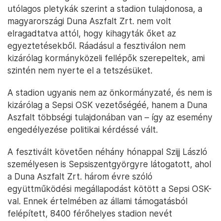
utólagos pletykák szerint a stadion tulajdonosa, a
magyarországi Duna Aszfalt Zrt. nem volt
elragadtatva attól, hogy kihagyták őket az
egyeztetésekből. Ráadásul a fesztiválon nem
kizárólag kormányközeli fellépők szerepeltek, ami
szintén nem nyerte el a tetszésüket.
A stadion ugyanis nem az önkormányzaté, és nem is
kizárólag a Sepsi OSK vezetőségéé, hanem a Duna
Aszfalt többségi tulajdonában van – így az esemény
engedélyezése politikai kérdéssé vált.
A fesztivált követően néhány hónappal Szijj László
személyesen is Sepsiszentgyörgyre látogatott, ahol
a Duna Aszfalt Zrt. három évre szóló
együttműködési megállapodást kötött a Sepsi OSK-
val. Ennek értelmében az állami támogatásból
felépített, 8400 férőhelyes stadion nevét