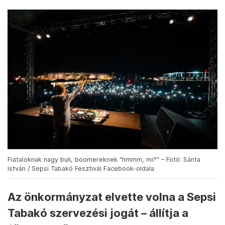
Fiataloknak nagy buli, boomereknek "hmmm, mi?" – Fotó: Sánta
István / Sepsi Tabakó Fesztivál Facebook-oldala
Az önkormányzat elvette volna a Sepsi
Tabakó szervezési jogát – állítja a