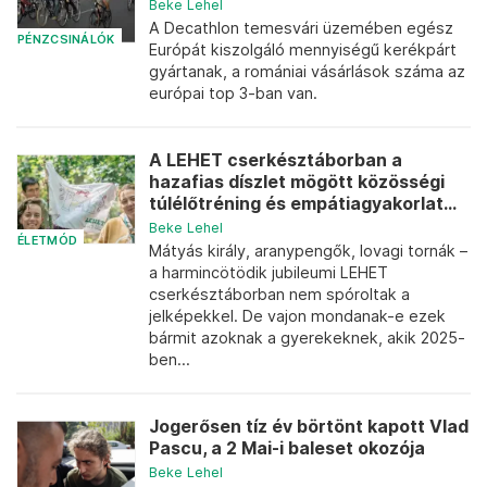
Beke Lehel
A Decathlon temesvári üzemében egész
PÉNZCSINÁLÓK
Európát kiszolgáló mennyiségű kerékpárt
gyártanak, a romániai vásárlások száma az
európai top 3-ban van.
A LEHET cserkésztáborban a
hazafias díszlet mögött közösségi
túlélőtréning és empátiagyakorlat...
Beke Lehel
ÉLETMÓD
Mátyás király, aranypengők, lovagi tornák –
a harmincötödik jubileumi LEHET
cserkésztáborban nem spóroltak a
jelképekkel. De vajon mondanak-e ezek
bármit azoknak a gyerekeknek, akik 2025-
ben...
Jogerősen tíz év börtönt kapott Vlad
Pascu, a 2 Mai-i baleset okozója
Beke Lehel