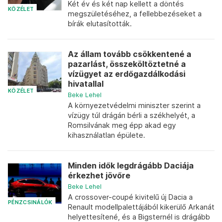
Két év és két nap kellett a döntés
KÖZÉLET
megszületéséhez, a fellebbezéseket a
bírák elutasították.
Az állam tovább csökkentené a
pazarlást, összeköltöztetné a
vízügyet az erdőgazdálkodási
hivatallal
KÖZÉLET
Beke Lehel
A környezetvédelmi miniszter szerint a
vízügy túl drágán bérli a székhelyét, a
Romsilvának meg épp akad egy
kihasználatlan épülete.
Minden idők legdrágább Daciája
érkezhet jövőre
Beke Lehel
A crossover-coupé kivitelű új Dacia a
PÉNZCSINÁLÓK
Renault modellpalettájából kikerülő Arkanát
helyettesítené, és a Bigsternél is drágább