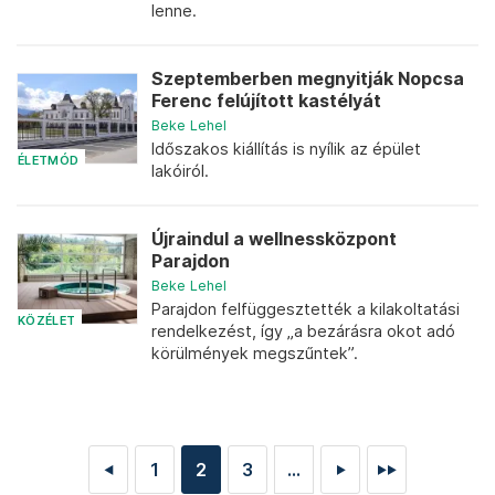
lenne.
Szeptemberben megnyitják Nopcsa
Ferenc felújított kastélyát
Beke Lehel
Időszakos kiállítás is nyílik az épület
ÉLETMÓD
lakóiról.
Újraindul a wellnessközpont
Parajdon
Beke Lehel
Parajdon felfüggesztették a kilakoltatási
KÖZÉLET
rendelkezést, így „a bezárásra okot adó
körülmények megszűntek”.
1
2
3
...
◄
►
►►