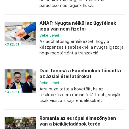
paradicsomos ragunk húsz...
ANAF: Nyugta nélkül az ügyfélnek
joga van nem fizetni
Beke Lehel
Az adóhatóság emlékeztet, hogy a
KÖZÉLET
készpénzes fizetéseknél a nyugta igazolja,
hogy megtörtént a tranzakció.
Dan Tanasă a Facebookon támadta
az ázsiai ételfutárokat
Beke Lehel
Arra buzdította a követőit, ha az
KÖZÉLET
alkalmazás nem román futárt dob, vonják
csak vissza a kajarendelésüket.
Románia az európai élmezőnyben
van a biciklieladások terén