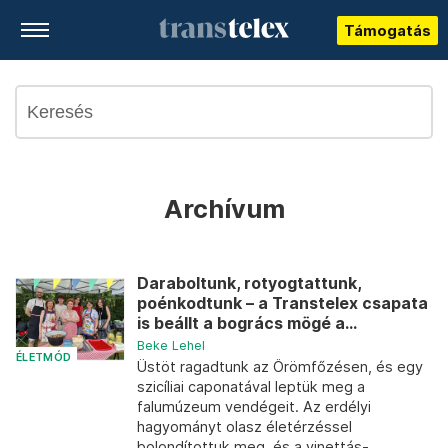
Támogatás
Archívum
Daraboltunk, rotyogtattunk,
poénkodtunk – a Transtelex csapata
is beállt a bogrács mögé a...
Beke Lehel
ÉLETMÓD
Üstöt ragadtunk az Örömfőzésen, és egy
szicíliai caponatával leptük meg a
falumúzeum vendégeit. Az erdélyi
hagyományt olasz életérzéssel
bolondítottuk meg, és a vinettás-